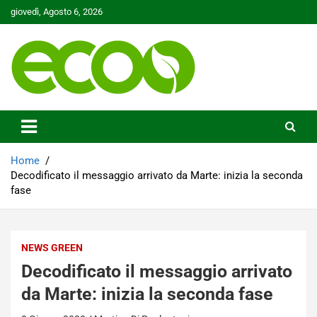
Skip
giovedì, Agosto 6, 2026
to
content
Tutelare il nostro Pianeta è la nostra priorità
Ecoo.it
Home
Decodificato il messaggio arrivato da Marte: inizia la seconda
fase
NEWS GREEN
Decodificato il messaggio arrivato
da Marte: inizia la seconda fase