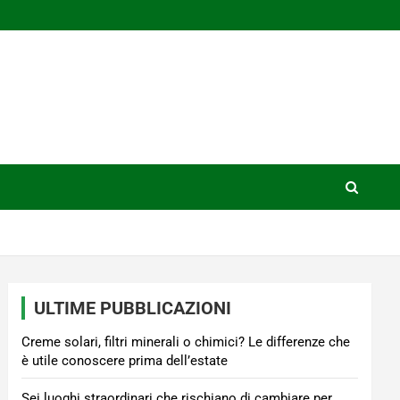
ULTIME PUBBLICAZIONI
Creme solari, filtri minerali o chimici? Le differenze che
è utile conoscere prima dell’estate
Sei luoghi straordinari che rischiano di cambiare per