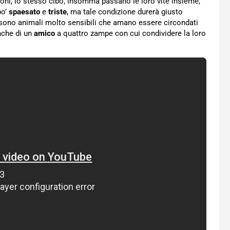
roni, lo stesso cibo, insomma passano le loro vite insieme,
po’
spaesato
e
triste
, ma tale condizione durerà giusto
ni sono animali molto sensibili che amano essere circondati
nche di un
amico
a quattro zampe con cui condividere la loro