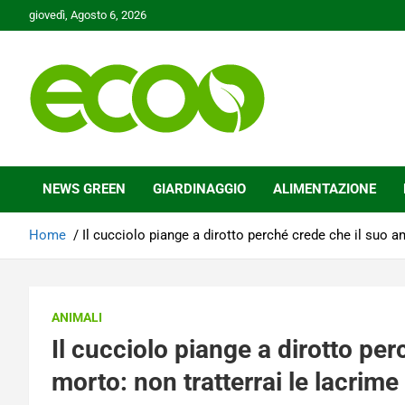
Skip
giovedì, Agosto 6, 2026
to
content
Tutelare il nostro Pianeta è la nostra priorità
Ecoo.it
NEWS GREEN
GIARDINAGGIO
ALIMENTAZIONE
Home
Il cucciolo piange a dirotto perché crede che il suo a
ANIMALI
Il cucciolo piange a dirotto pe
morto: non tratterrai le lacrim