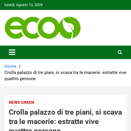
Skip
lunedì, Agosto 10, 2026
to
content
Tutelare il nostro Pianeta è la nostra priorità
Ecoo.it
Home
Crolla palazzo di tre piani, si scava tra le macerie: estratte vive
quattro persone
NEWS GREEN
Crolla palazzo di tre piani, si scava
tra le macerie: estratte vive
quattro persone