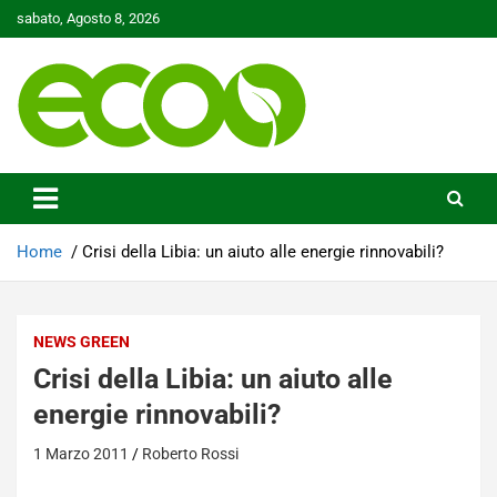
Skip
sabato, Agosto 8, 2026
to
content
Tutelare il nostro Pianeta è la nostra priorità
Ecoo.it
Home
Crisi della Libia: un aiuto alle energie rinnovabili?
NEWS GREEN
Crisi della Libia: un aiuto alle
energie rinnovabili?
1 Marzo 2011
Roberto Rossi