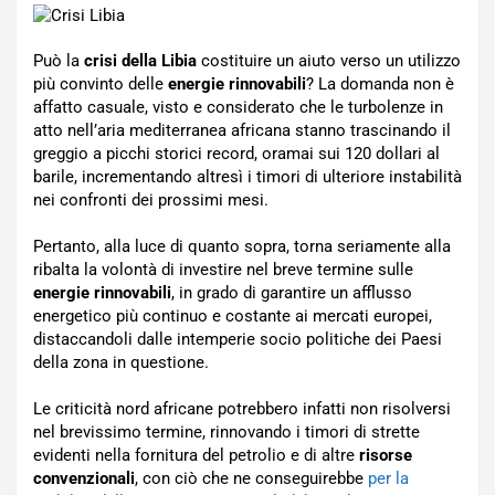
Può la
crisi della Libia
costituire un aiuto verso un utilizzo
più convinto delle
energie rinnovabili
? La domanda non è
affatto casuale, visto e considerato che le turbolenze in
atto nell’aria mediterranea africana stanno trascinando il
greggio a picchi storici record, oramai sui 120 dollari al
barile, incrementando altresì i timori di ulteriore instabilità
nei confronti dei prossimi mesi.
Pertanto, alla luce di quanto sopra, torna seriamente alla
ribalta la volontà di investire nel breve termine sulle
energie rinnovabili
, in grado di garantire un afflusso
energetico più continuo e costante ai mercati europei,
distaccandoli dalle intemperie socio politiche dei Paesi
della zona in questione.
Le criticità nord africane potrebbero infatti non risolversi
nel brevissimo termine, rinnovando i timori di strette
evidenti nella fornitura del petrolio e di altre
risorse
convenzionali
, con ciò che ne conseguirebbe
per la