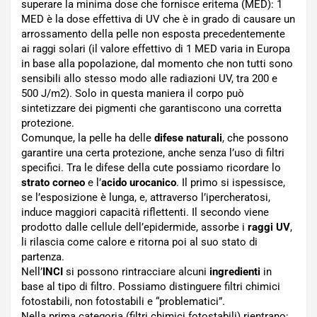
superare la minima dose che fornisce eritema (MED): 1
MED è la dose effettiva di UV che è in grado di causare un
arrossamento della pelle non esposta precedentemente
ai raggi solari (il valore effettivo di 1 MED varia in Europa
in base alla popolazione, dal momento che non tutti sono
sensibili allo stesso modo alle radiazioni UV, tra 200 e
500 J/m2). Solo in questa maniera il corpo può
sintetizzare dei pigmenti che garantiscono una corretta
protezione.
Comunque, la pelle ha delle
difese naturali
, che possono
garantire una certa protezione, anche senza l’uso di filtri
specifici. Tra le difese della cute possiamo ricordare lo
strato corneo
e l’
acido urocanico
. Il primo si ispessisce,
se l’esposizione è lunga, e, attraverso l’ipercheratosi,
induce maggiori capacità riflettenti. Il secondo viene
prodotto dalle cellule dell’epidermide, assorbe i
raggi UV
,
li rilascia come calore e ritorna poi al suo stato di
partenza.
Nell’
INCI
si possono rintracciare alcuni
ingredienti
in
base al tipo di filtro. Possiamo distinguere filtri chimici
fotostabili, non fotostabili e “problematici”.
Nella prima categoria (filtri chimici fotostabili) rientrano: