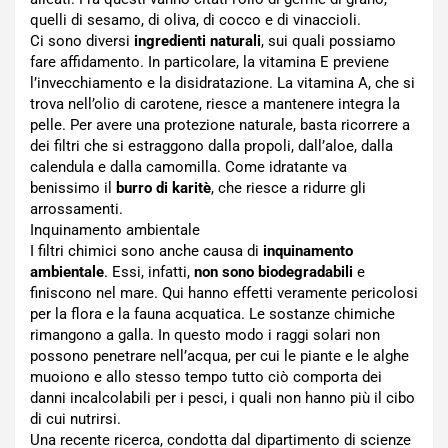
quelli di sesamo, di oliva, di cocco e di vinaccioli.
Ci sono diversi
ingredienti naturali
, sui quali possiamo
fare affidamento. In particolare, la vitamina E previene
l’invecchiamento e la disidratazione. La vitamina A, che si
trova nell’olio di carotene, riesce a mantenere integra la
pelle. Per avere una protezione naturale, basta ricorrere a
dei filtri che si estraggono dalla propoli, dall’aloe, dalla
calendula e dalla camomilla. Come idratante va
benissimo il
burro di karitè
, che riesce a ridurre gli
arrossamenti.
Inquinamento ambientale
I filtri chimici sono anche causa di
inquinamento
ambientale
. Essi, infatti,
non sono biodegradabili
e
finiscono nel mare. Qui hanno effetti veramente pericolosi
per la flora e la fauna acquatica. Le sostanze chimiche
rimangono a galla. In questo modo i raggi solari non
possono penetrare nell’acqua, per cui le piante e le alghe
muoiono e allo stesso tempo tutto ciò comporta dei
danni incalcolabili per i pesci, i quali non hanno più il cibo
di cui nutrirsi.
Una recente ricerca, condotta dal dipartimento di scienze