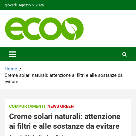
Skip
giovedì, Agosto 6, 2026
to
content
Tutelare il nostro Pianeta è la nostra priorità
Ecoo.it
Home
Creme solari naturali: attenzione ai filtri e alle sostanze da
evitare
COMPORTAMENTI
NEWS GREEN
Creme solari naturali: attenzione
ai filtri e alle sostanze da evitare