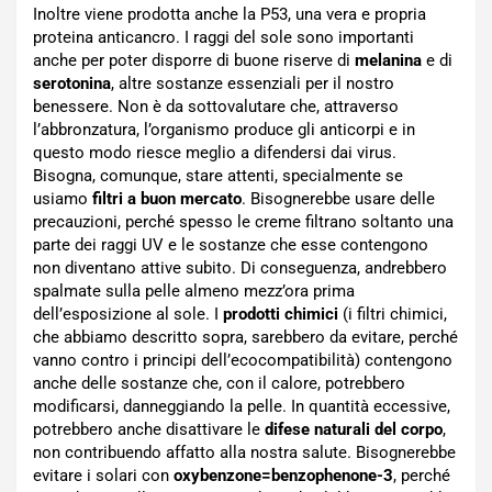
Inoltre viene prodotta anche la P53, una vera e propria
proteina anticancro. I raggi del sole sono importanti
anche per poter disporre di buone riserve di
melanina
e di
serotonina
, altre sostanze essenziali per il nostro
benessere. Non è da sottovalutare che, attraverso
l’abbronzatura, l’organismo produce gli anticorpi e in
questo modo riesce meglio a difendersi dai virus.
Bisogna, comunque, stare attenti, specialmente se
usiamo
filtri a buon mercato
. Bisognerebbe usare delle
precauzioni, perché spesso le creme filtrano soltanto una
parte dei raggi UV e le sostanze che esse contengono
non diventano attive subito. Di conseguenza, andrebbero
spalmate sulla pelle almeno mezz’ora prima
dell’esposizione al sole. I
prodotti chimici
(i filtri chimici,
che abbiamo descritto sopra, sarebbero da evitare, perché
vanno contro i principi dell’ecocompatibilità) contengono
anche delle sostanze che, con il calore, potrebbero
modificarsi, danneggiando la pelle. In quantità eccessive,
potrebbero anche disattivare le
difese naturali del corpo
,
non contribuendo affatto alla nostra salute. Bisognerebbe
evitare i solari con
oxybenzone=benzophenone-3
, perché