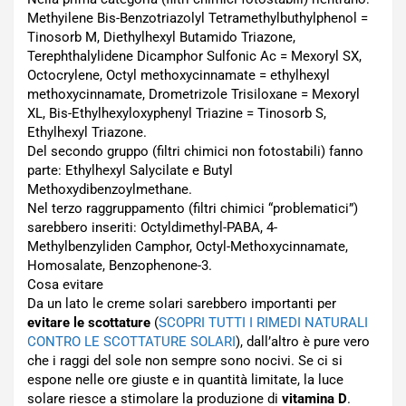
Methyilene Bis-Benzotriazolyl Tetramethylbuthylphenol =
Tinosorb M, Diethylhexyl Butamido Triazone,
Terephthalylidene Dicamphor Sulfonic Ac = Mexoryl SX,
Octocrylene, Octyl methoxycinnamate = ethylhexyl
methoxycinnamate, Drometrizole Trisiloxane = Mexoryl
XL, Bis-Ethylhexyloxyphenyl Triazine = Tinosorb S,
Ethylhexyl Triazone.
Del secondo gruppo (filtri chimici non fotostabili) fanno
parte: Ethylhexyl Salycilate e Butyl
Methoxydibenzoylmethane.
Nel terzo raggruppamento (filtri chimici “problematici”)
sarebbero inseriti: Octyldimethyl-PABA, 4-
Methylbenzyliden Camphor, Octyl-Methoxycinnamate,
Homosalate, Benzophenone-3.
Cosa evitare
Da un lato le creme solari sarebbero importanti per
evitare le scottature
(
SCOPRI TUTTI I RIMEDI NATURALI
CONTRO LE SCOTTATURE SOLARI
), dall’altro è pure vero
che i raggi del sole non sempre sono nocivi. Se ci si
espone nelle ore giuste e in quantità limitate, la luce
solare riesce a stimolare la produzione di
vitamina D
.