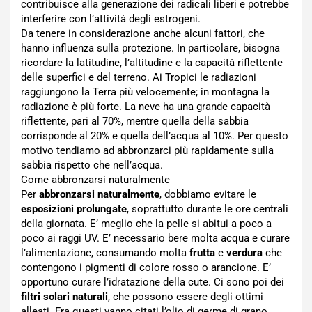
contribuisce alla generazione dei radicali liberi e potrebbe
interferire con l’attività degli estrogeni.
Da tenere in considerazione anche alcuni fattori, che
hanno influenza sulla protezione. In particolare, bisogna
ricordare la latitudine, l’altitudine e la capacità riflettente
delle superfici e del terreno. Ai Tropici le radiazioni
raggiungono la Terra più velocemente; in montagna la
radiazione è più forte. La neve ha una grande capacità
riflettente, pari al 70%, mentre quella della sabbia
corrisponde al 20% e quella dell’acqua al 10%. Per questo
motivo tendiamo ad abbronzarci più rapidamente sulla
sabbia rispetto che nell’acqua.
Come abbronzarsi naturalmente
Per
abbronzarsi naturalmente
, dobbiamo evitare le
esposizioni prolungate
, soprattutto durante le ore centrali
della giornata. E’ meglio che la pelle si abitui a poco a
poco ai raggi UV. E’ necessario bere molta acqua e curare
l’alimentazione, consumando molta
frutta
e
verdura
che
contengono i pigmenti di colore rosso o arancione. E’
opportuno curare l’idratazione della cute. Ci sono poi dei
filtri solari naturali
, che possono essere degli ottimi
alleati. Fra questi vanno citati l’olio di germe di grano,