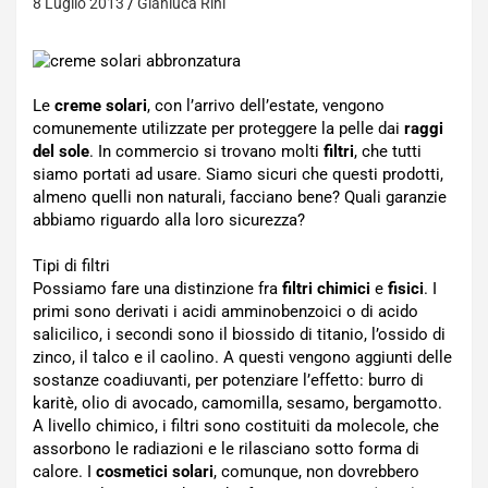
8 Luglio 2013
Gianluca Rini
Le
creme solari
, con l’arrivo dell’estate, vengono
comunemente utilizzate per proteggere la pelle dai
raggi
del sole
. In commercio si trovano molti
filtri
, che tutti
siamo portati ad usare. Siamo sicuri che questi prodotti,
almeno quelli non naturali, facciano bene? Quali garanzie
abbiamo riguardo alla loro sicurezza?
Tipi di filtri
Possiamo fare una distinzione fra
filtri chimici
e
fisici
. I
primi sono derivati i acidi amminobenzoici o di acido
salicilico, i secondi sono il biossido di titanio, l’ossido di
zinco, il talco e il caolino. A questi vengono aggiunti delle
sostanze coadiuvanti, per potenziare l’effetto: burro di
karitè, olio di avocado, camomilla, sesamo, bergamotto.
A livello chimico, i filtri sono costituiti da molecole, che
assorbono le radiazioni e le rilasciano sotto forma di
calore. I
cosmetici solari
, comunque, non dovrebbero