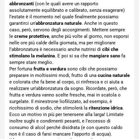
abbronzanti
(con le quali avere un rapporto
assolutamente equilibrato e calibrato, senza esagerare)
l’estate è il momento nel quale finalmente possiamo
garantirci un’
abbronzatura naturale
. Anche in questo
caso, però, servono degli accorgimenti. Mettere sempre
le
creme protettive
, anche più volte al giorno, non esporsi
nelle ore più calde della giornata, ma per migliorare
l’abbronzatura è necessario anche nutrirsi di
cibi che
stimolano la melanina
. E poi si sa che
mangiare sano
fa
sempre stare meglio.
Per fortuna
frutta e verdura
sono cibi che possiamo
preparare in moltissimi modi, frutto di una
cucina naturale
e colorata che fa bene al corpo, ci rinfresca e ci aiuta a
realizzare un’abbronzatura da sogno. Ricordate, però, che
frutta e verdura vanno scelte fresche, mai in scatola o
surgelate. Il minestrone liofilizzato, ad esempio, è
ricchissimo di sodio, che stimolerà la
ritenzione idrica
.
Ecco un motivo in più per tenersene alla larga! Limitate
inoltre sughi e condimenti pesanti, e l’eccesso di
consumo di alcol perché disidrata (e con questo caldo
non è il caso di farsi mancare l’apporto di acqua).