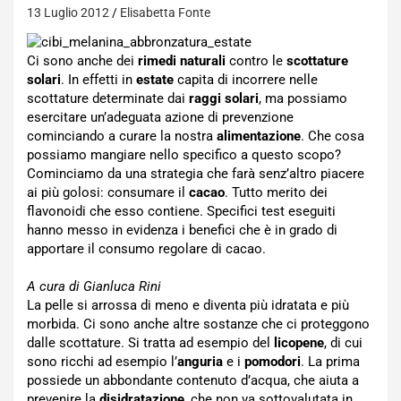
13 Luglio 2012
Elisabetta Fonte
Ci sono anche dei
rimedi naturali
contro le
scottature
solari
. In effetti in
estate
capita di incorrere nelle
scottature determinate dai
raggi solari
, ma possiamo
esercitare un’adeguata azione di prevenzione
cominciando a curare la nostra
alimentazione
. Che cosa
possiamo mangiare nello specifico a questo scopo?
Cominciamo da una strategia che farà senz’altro piacere
ai più golosi: consumare il
cacao
. Tutto merito dei
flavonoidi che esso contiene. Specifici test eseguiti
hanno messo in evidenza i benefici che è in grado di
apportare il consumo regolare di cacao.
A cura di Gianluca Rini
La pelle si arrossa di meno e diventa più idratata e più
morbida. Ci sono anche altre sostanze che ci proteggono
dalle scottature. Si tratta ad esempio del
licopene
, di cui
sono ricchi ad esempio l’
anguria
e i
pomodori
. La prima
possiede un abbondante contenuto d’acqua, che aiuta a
prevenire la
disidratazione
, che non va sottovalutata in