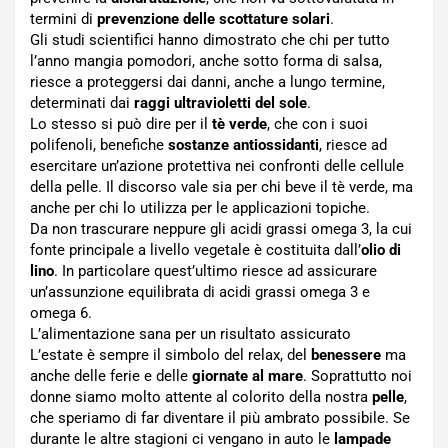
termini di
prevenzione delle scottature solari
.
Gli studi scientifici hanno dimostrato che chi per tutto
l’anno mangia pomodori, anche sotto forma di salsa,
riesce a proteggersi dai danni, anche a lungo termine,
determinati dai
raggi ultravioletti del sole
.
Lo stesso si può dire per il
tè verde
, che con i suoi
polifenoli, benefiche
sostanze antiossidanti
, riesce ad
esercitare un’azione protettiva nei confronti delle cellule
della pelle. Il discorso vale sia per chi beve il tè verde, ma
anche per chi lo utilizza per le applicazioni topiche.
Da non trascurare neppure gli acidi grassi omega 3, la cui
fonte principale a livello vegetale è costituita dall’
olio di
lino
. In particolare quest’ultimo riesce ad assicurare
un’assunzione equilibrata di acidi grassi omega 3 e
omega 6.
L’alimentazione sana per un risultato assicurato
L’estate è sempre il simbolo del relax, del
benessere
ma
anche delle ferie e delle
giornate al mare
. Soprattutto noi
donne siamo molto attente al colorito della nostra
pelle
,
che speriamo di far diventare il più ambrato possibile. Se
durante le altre stagioni ci vengano in auto le
lampade