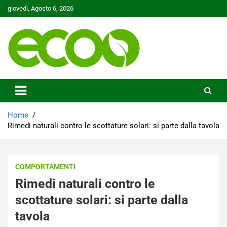
Skip
giovedì, Agosto 6, 2026
to
content
Tutelare il nostro Pianeta è la nostra priorità
Ecoo.it
Home
Rimedi naturali contro le scottature solari: si parte dalla tavola
COMPORTAMENTI
Rimedi naturali contro le
scottature solari: si parte dalla
tavola