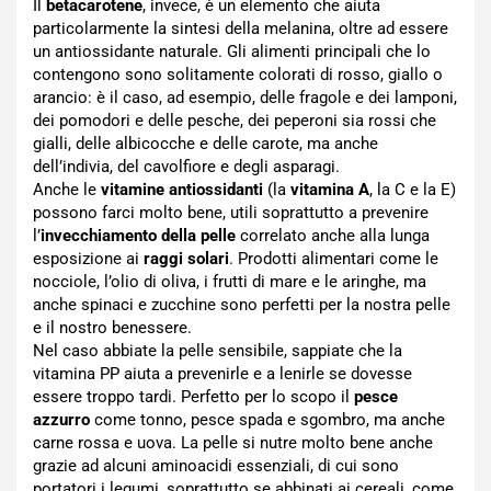
Il
betacarotene
, invece, è un elemento che aiuta
particolarmente la sintesi della melanina, oltre ad essere
un antiossidante naturale. Gli alimenti principali che lo
contengono sono solitamente colorati di rosso, giallo o
arancio: è il caso, ad esempio, delle fragole e dei lamponi,
dei pomodori e delle pesche, dei peperoni sia rossi che
gialli, delle albicocche e delle carote, ma anche
dell’indivia, del cavolfiore e degli asparagi.
Anche le
vitamine antiossidanti
(la
vitamina A
, la C e la E)
possono farci molto bene, utili soprattutto a prevenire
l’
invecchiamento della pelle
correlato anche alla lunga
esposizione ai
raggi solari
. Prodotti alimentari come le
nocciole, l’olio di oliva, i frutti di mare e le aringhe, ma
anche spinaci e zucchine sono perfetti per la nostra pelle
e il nostro benessere.
Nel caso abbiate la pelle sensibile, sappiate che la
vitamina PP aiuta a prevenirle e a lenirle se dovesse
essere troppo tardi. Perfetto per lo scopo il
pesce
azzurro
come tonno, pesce spada e sgombro, ma anche
carne rossa e uova. La pelle si nutre molto bene anche
grazie ad alcuni aminoacidi essenziali, di cui sono
portatori i legumi, soprattutto se abbinati ai cereali, come