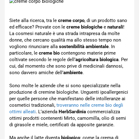
Siete alla ricerca, tra le
creme corpo
, di un prodotto sano
ed efficace? Provate con le
creme biologiche
e
naturali
!
La cosmesi naturale è una strada intrapresa da molte
donne, che cercano qualità ma allo stesso tempo non
vogliono rinunciare alla
sostenibilità ambientale
. In
particolare, le
creme bio
contengono materie prime
coltivate secondo le regole dell’
agricoltura biologica
. Per
cui, dal momento che sono prive di medicinali dannosi,
sono davvero amiche dell’
ambiente
.
Sono molte le aziende che si sono specializzate nella
produzione di cremine biologiche. Unguenti ipoallergenici
per quelle persone che manifestano delle intolleranze ai
cosmetici tradizionali,
troveranno nelle creme bio degli
ottimi alleati
. L’azienda
HerbSardinia
commercializza
ottimi prodotti contenenti Mirto, camomilla, olio di semi
di girasole e miele, certificati da apposite garanzie.
Ma anche il latte diventa
biologico
: come la crema di