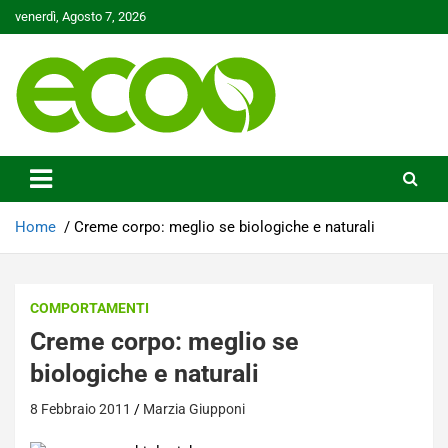
Skip
venerdì, Agosto 7, 2026
to
content
Tutelare il nostro Pianeta è la nostra priorità
Ecoo.it
Home
Creme corpo: meglio se biologiche e naturali
COMPORTAMENTI
Creme corpo: meglio se
biologiche e naturali
8 Febbraio 2011
Marzia Giupponi