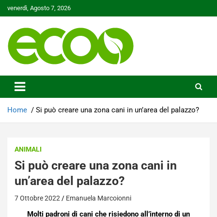
Skip
venerdì, Agosto 7, 2026
to
content
Tutelare il nostro Pianeta è la nostra priorità
Ecoo.it
Home
Si può creare una zona cani in un’area del palazzo?
ANIMALI
Si può creare una zona cani in
un’area del palazzo?
7 Ottobre 2022
Emanuela Marcoionni
Molti padroni di cani che risiedono all’interno di un