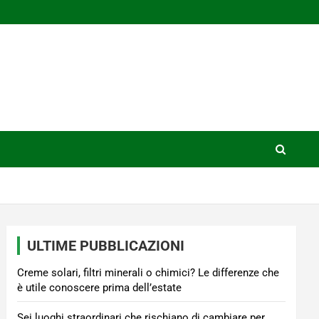
ULTIME PUBBLICAZIONI
Creme solari, filtri minerali o chimici? Le differenze che
è utile conoscere prima dell’estate
Sei luoghi straordinari che rischiano di cambiare per