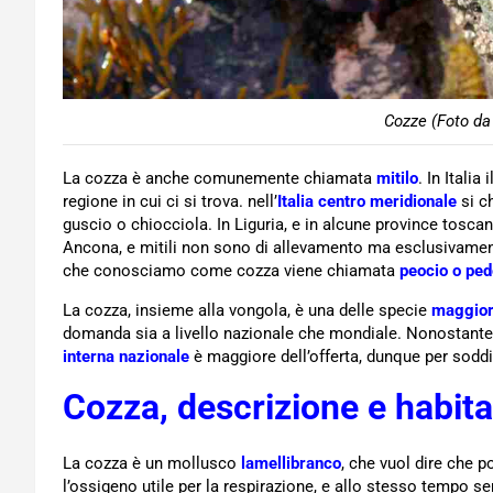
Cozze (Foto da
La cozza è anche comunemente chiamata
mitilo
. In Itali
regione in cui ci si trova. nell’
Italia centro meridionale
si 
guscio o chiocciola. In Liguria, e in alcune province toscane
Ancona, e mitili non sono di allevamento ma esclusivamen
che conosciamo come cozza viene chiamata
peocio o ped
La cozza, insieme alla vongola, è una delle specie
maggior
domanda sia a livello nazionale che mondiale. Nonostante l’
interna nazionale
è maggiore dell’offerta, dunque per soddi
Cozza, descrizione e habita
La cozza è un mollusco
lamellibranco
, che vuol dire che 
l’ossigeno utile per la respirazione, e allo stesso tempo s