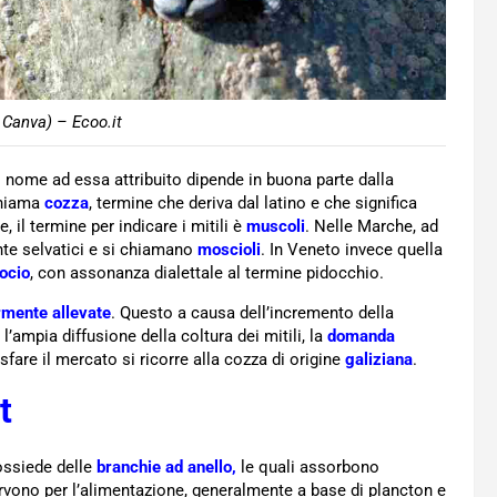
 Canva) – Ecoo.it
a il nome ad essa attribuito dipende in buona parte dalla
chiama
cozza
, termine che deriva dal latino e che significa
, il termine per indicare i mitili è
muscoli
. Nelle Marche, ad
te selvatici e si chiamano
moscioli
. In Veneto invece quella
ocio
, con assonanza dialettale al termine pidocchio.
mente allevate
. Questo a causa dell’incremento della
ampia diffusione della coltura dei mitili, la
domanda
sfare il mercato si ricorre alla cozza di origine
galiziana
.
t
possiede delle
branchie ad anello,
le quali assorbono
ervono per l’alimentazione, generalmente a base di plancton e