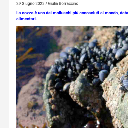
29 Giugno 2023
Giulia Borraccino
La cozza è uno dei molluschi più conosciuti al mondo, data
alimentari.