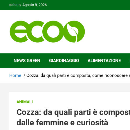
Skip
sabato, Agosto 8, 2026
to
content
Tutelare il nostro Pianeta è la nostra priorità
Ecoo.it
NEWS GREEN
GIARDINAGGIO
ALIMENTAZIONE
Home
Cozza: da quali parti è composta, come riconoscere 
ANIMALI
Cozza: da quali parti è compo
dalle femmine e curiosità