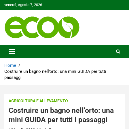
Skip
venerdì, Agosto 7, 2026
to
content
Tutelare il nostro Pianeta è la nostra priorità
Ecoo.it
Home
Costruire un bagno nell’orto: una mini GUIDA per tutti i
passaggi
AGRICOLTURA E ALLEVAMENTO
Costruire un bagno nell’orto: una
mini GUIDA per tutti i passaggi