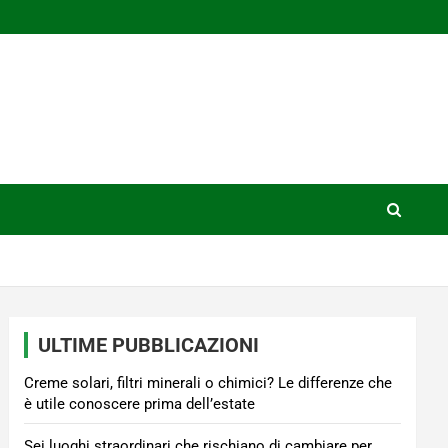
ULTIME PUBBLICAZIONI
Creme solari, filtri minerali o chimici? Le differenze che
è utile conoscere prima dell’estate
Sei luoghi straordinari che rischiano di cambiare per