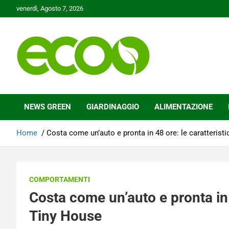
Skip
venerdì, Agosto 7, 2026
to
content
Tutelare il nostro Pianeta è la nostra priorità
Ecoo.it
NEWS GREEN
GIARDINAGGIO
ALIMENTAZIONE
Home
Costa come un’auto e pronta in 48 ore: le caratterist
COMPORTAMENTI
Costa come un’auto e pronta in 4
Tiny House