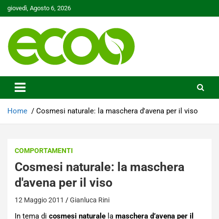
Skip
giovedì, Agosto 6, 2026
to
content
Tutelare il nostro Pianeta è la nostra priorità
Ecoo.it
Home
Cosmesi naturale: la maschera d'avena per il viso
COMPORTAMENTI
Cosmesi naturale: la maschera
d'avena per il viso
12 Maggio 2011
Gianluca Rini
In tema di
cosmesi naturale
la
maschera d’avena per il