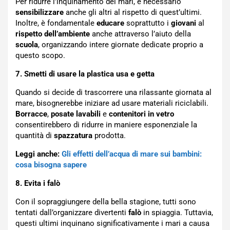
Per ridurre l’inquinamento dei mari, è necessario
sensibilizzare
anche gli altri al rispetto di quest’ultimi.
Inoltre, è fondamentale
educare
soprattutto i
giovani
al
rispetto dell’ambiente
anche attraverso l’aiuto della
scuola
, organizzando intere giornate dedicate proprio a
questo scopo.
7. Smetti di usare la plastica usa e getta
Quando si decide di trascorrere una rilassante giornata al
mare, bisognerebbe iniziare ad usare materiali riciclabili.
Borracce
,
posate lavabili
e
contenitori in vetro
consentirebbero di ridurre in maniere esponenziale la
quantità di
spazzatura
prodotta.
Leggi anche:
Gli effetti dell’acqua di mare sui bambini:
cosa bisogna sapere
8. Evita i falò
Con il sopraggiungere della bella stagione, tutti sono
tentati dall’organizzare divertenti
falò
in spiaggia. Tuttavia,
questi ultimi inquinano significativamente i mari a causa