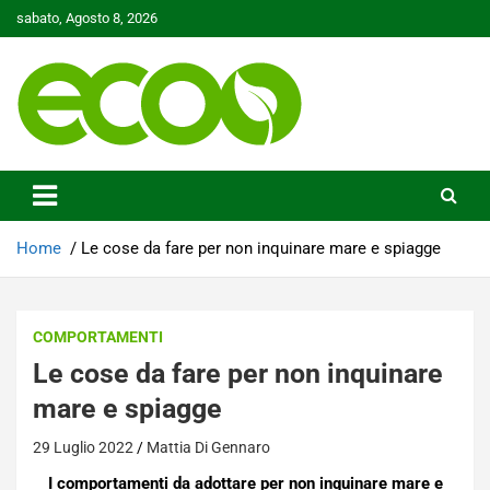
Skip
sabato, Agosto 8, 2026
to
content
Tutelare il nostro Pianeta è la nostra priorità
Ecoo.it
Home
Le cose da fare per non inquinare mare e spiagge
COMPORTAMENTI
Le cose da fare per non inquinare
mare e spiagge
29 Luglio 2022
Mattia Di Gennaro
I comportamenti da adottare per non inquinare mare e