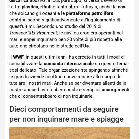
discarica
abusiva, in cui, purtroppo, si versa davvero di
tutto:
plastica
,
rifiuti
e tanto altro. Tuttavia, anche le
navi
che solcano gli oceani e le
piattaforme
petrolifere
contribuiscono significativamente all’inquinamento di
quest’ultimi. Secondo uno studio del 2019 di
Transport&Environment,
le navi da crociera operanti nei
mari europei inquinano ben 20 volte di più rispetto alle
auto che circolano nelle strade dell’
Ue
.
Il
WWF
, in questi ultimi anni, ha cercato in tutti i modi di
sensibilizzare la
comunità
internazionale
su questo tema
così delicato. Tale organizzazione sta spingendo affinché
le grandi aziende adottino nuove misure allo scopo di
tutelare i nostri mari. Anche se per diventare alleati delle
nostre acque basterebbero pochi e semplici
accorgimenti
che ci consentirebbero di non inquinarle.
Dieci comportamenti da seguire
per non inquinare mare e spiagge