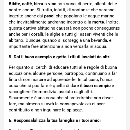
Bibite
,
caffè
,
birra
o
vino
non sono, di certo, alleati delle
nostre acque. Si tratta, infatti, di sostanze che saranno
ingerite anche dai
pesci
che popolano le acque marine
che inevitabilmente andranno incontro alla
morte
. Inoltre,
questa cattiva abitudine causerà non poche conseguenze
anche per i coralli, le alghe e tutti gli esseri viventi che le
abitano. Dunque, quando si sorseggia una bevanda, è
importante fare attenzione a non versarla in acqua.
5. Dai il buon esempio e getta i rifiuti lasciati da altri
Per quanto si cerchi di educare tutti alle regole di buona
educazione, alcune persone, purtroppo, continuano a far
finta di non riuscire ad apprenderle. In tal caso, l’unica
cosa che si può fare è quella di dare il
buon esempio
e
raccogliere l’immondizia lasciata dagli altri.
Sicuramente è una cosa che si preferirebbe non dover
fare, ma almeno si avrà la consapevolezza di aver
contribuito a non inquinare le spiagge.
6. Responsabilizza la tua famiglia e i tuoi amici