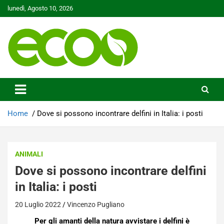
Skip
lunedì, Agosto 10, 2026
to
content
Tutelare il nostro Pianeta è la nostra priorità
Ecoo.it
Home
Dove si possono incontrare delfini in Italia: i posti
ANIMALI
Dove si possono incontrare delfini
in Italia: i posti
20 Luglio 2022
Vincenzo Pugliano
Per gli amanti della natura avvistare i delfini è