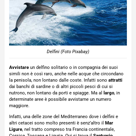
Delfini (Foto Pixabay)
Avvistare
un delfino solitario o in compagnia dei suoi
simili non è così raro, anche nelle acque che circondano
la penisola, non lontano dalle coste. Infatti sono
attratti
dai banchi di sardine o di altri piccoli pesci di cui si
nutrono, non lontano da porti e spiagge. Ma al
largo
, in
determinate aree è possibile avvistarne un numero
maggiore.
Infatti, una delle zone del Mediterraneo dove i delfini e
altri cetacei sono molto presenti è senz’altro il
Mar
Ligure
, nel tratto compreso tra Francia continentale,
Corsica, Toscana e Liguria. Qui si trova il
Santuario