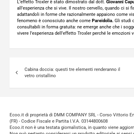
L’effetto Troxler è stato dimostrato dal dott.
Giovanni Cap
all’esperienza che si vive. Il nostro cervello, quando ci si fi
adattandoli in forme che razionalmente appaiono come vision
fenomeno è conosciuto anche come
Pareidolia.
Gli studi
consultabili in forma gratuita: ne emerge anche che i sogg
vivere l’esperienza dell’effetto Troxler perché le emozion
Navigazione
Cabina doccia: questi tre elementi renderanno il
articoli
vetro cristallino
Ecoo.it di proprietà di DMM COMPANY SRL - Corso Vittorio Ema
(FR) - Codice Fiscale e Partita I.V.A. 03144800608
Ecoo.it non è una testata giornalistica, in quanto viene aggior
Non può pertanto considerarsi un prodotto editoriale ai sensi 