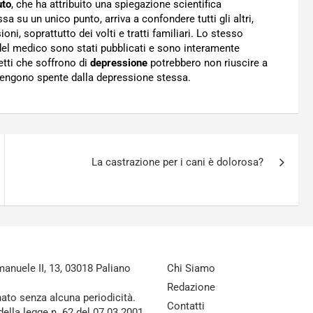
uto
, che ha attribuito una spiegazione scientifica
ssa su un unico punto, arriva a confondere tutti gli altri,
i, soprattutto dei volti e tratti familiari. Lo stesso
 del medico sono stati pubblicati e sono interamente
etti che soffrono di
depressione
potrebbero non riuscire a
i vengono spente dalla depressione stessa.
La castrazione per i cani è dolorosa?
nuele II, 13, 03018 Paliano
Chi Siamo
Redazione
nato senza alcuna periodicità.
Contatti
della legge n. 62 del 07.03.2001