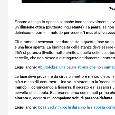
(Pi
Fissare a lungo lo specchio, anche inconsapevolmente, avvia
un
‘illusione ottica (piuttosto inquietante)
. Fa
paura
, se non
definiscono come il metodo per vedere “
i mostri allo spec
Gli strumenti necessari per dare inizio a questa fase sono 
e una
luce spenta
. La luminosità della stanza deve essere
25W di potenza (livello molto simile a quello delle abat-j
cervello, che non riesce a distinguere nitidamente i contorn
Leggi anche:
Ablutofobia: una paura strana che non imma
La
luce
deve provenire da circa un metro e mezzo dietro le 
più o meno 40 centimetri. Una volta sistemata la “scena del
immobili
, cominciando a
fissarsi
. Il segreto è rilassarsi 
cervello si dissocia. Basteranno circa due minuti prima che 
alterata
o, addirittura,
compaiono volti di persone defunte
.
Leggi anche:
Cosa vedi? In pochi daranno la risposta corre