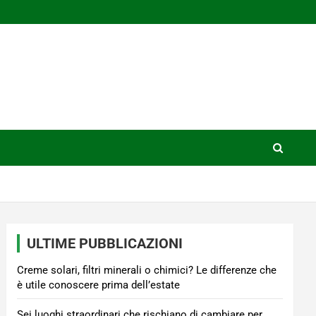
ULTIME PUBBLICAZIONI
Creme solari, filtri minerali o chimici? Le differenze che
è utile conoscere prima dell’estate
Sei luoghi straordinari che rischiano di cambiare per