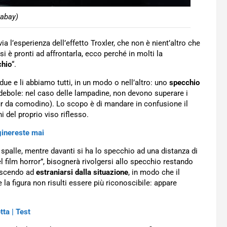
xabay)
 l’esperienza dell’effetto Troxler, che non è nient’altro che
 si è pronti ad affrontarla, ecco perché in molti la
chio
“.
due e li abbiamo tutti, in un modo o nell’altro: uno
specchio
 debole: nel caso delle lampadine, non devono superare i
our da comodino). Lo scopo è di mandare in confusione il
i del proprio viso riflesso.
ginereste mai
spalle, mentre davanti si ha lo specchio ad una distanza di
 film horror”, bisognerà rivolgersi allo specchio restando
riuscendo ad
estraniarsi dalla situazione
, in modo che il
la figura non risulti essere più riconoscibile: appare
tta | Test