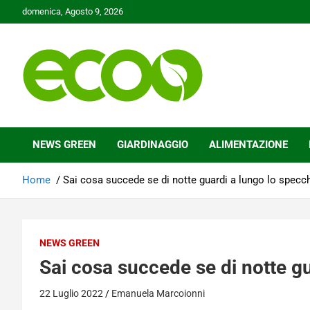
Skip
domenica, Agosto 9, 2026
to
content
Tutelare il nostro Pianeta è la nostra priorità
Ecoo.it
NEWS GREEN
GIARDINAGGIO
ALIMENTAZIONE
Home
Sai cosa succede se di notte guardi a lungo lo specc
NEWS GREEN
Sai cosa succede se di notte g
22 Luglio 2022
Emanuela Marcoionni