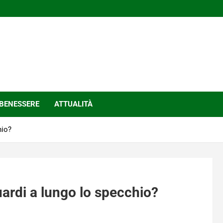
BENESSERE
ATTUALITÀ
hio?
uardi a lungo lo specchio?