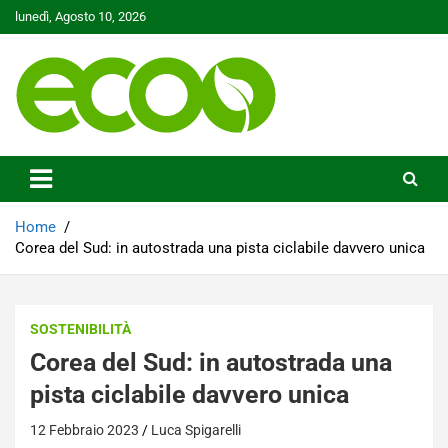
Skip
lunedì, Agosto 10, 2026
to
content
Tutelare il nostro Pianeta è la nostra priorità
Ecoo.it
Home
Corea del Sud: in autostrada una pista ciclabile davvero unica
SOSTENIBILITÀ
Corea del Sud: in autostrada una
pista ciclabile davvero unica
12 Febbraio 2023
Luca Spigarelli