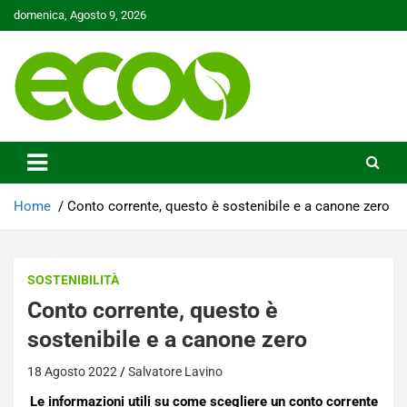
Skip
domenica, Agosto 9, 2026
to
content
Tutelare il nostro Pianeta è la nostra priorità
Ecoo.it
Home
Conto corrente, questo è sostenibile e a canone zero
SOSTENIBILITÀ
Conto corrente, questo è
sostenibile e a canone zero
18 Agosto 2022
Salvatore Lavino
Le informazioni utili su come scegliere un conto corrente