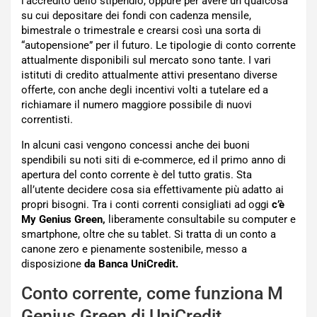
l’accredito dello stipendio, oppure per avere un qualcosa
su cui depositare dei fondi con cadenza mensile,
bimestrale o trimestrale e crearsi così una sorta di
“autopensione” per il futuro. Le tipologie di conto corrente
attualmente disponibili sul mercato sono tante. I vari
istituti di credito attualmente attivi presentano diverse
offerte, con anche degli incentivi volti a tutelare ed a
richiamare il numero maggiore possibile di nuovi
correntisti.
In alcuni casi vengono concessi anche dei buoni
spendibili su noti siti di e-commerce, ed il primo anno di
apertura del conto corrente è del tutto gratis. Sta
all’utente decidere cosa sia effettivamente più adatto ai
propri bisogni. Tra i conti correnti consigliati ad oggi
c’è
My Genius Green,
liberamente consultabile su computer e
smartphone, oltre che su tablet. Si tratta di un conto a
canone zero e pienamente sostenibile, messo a
disposizione
da Banca UniCredit.
Conto corrente, come funziona M
Genius Green di UniCredit