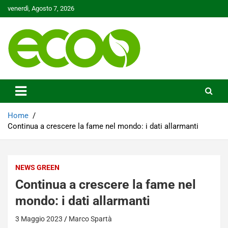
Skip
venerdì, Agosto 7, 2026
to
content
Tutelare il nostro Pianeta è la nostra priorità
Ecoo.it
Home
Continua a crescere la fame nel mondo: i dati allarmanti
NEWS GREEN
Continua a crescere la fame nel
mondo: i dati allarmanti
3 Maggio 2023
Marco Spartà