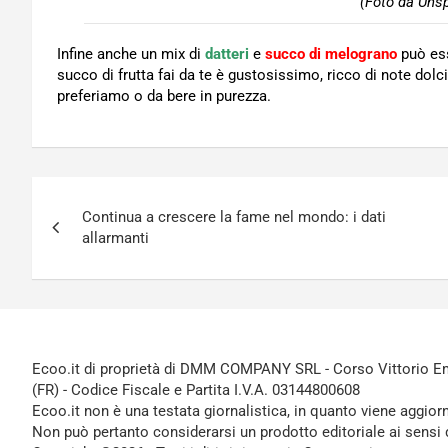
(Foto da Unsp
Infine anche un mix di
datteri
e
succo di melograno
può ess
succo di frutta fai da te è gustosissimo, ricco di note dolc
preferiamo o da bere in purezza.
Navigazione
Continua a crescere la fame nel mondo: i dati
articoli
allarmanti
Ecoo.it di proprietà di DMM COMPANY SRL - Corso Vittorio Ema
(FR) - Codice Fiscale e Partita I.V.A. 03144800608
Ecoo.it non è una testata giornalistica, in quanto viene aggior
Non può pertanto considerarsi un prodotto editoriale ai sensi 