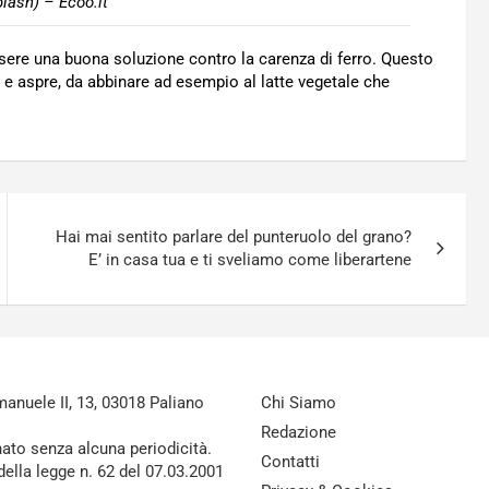
lash) – Ecoo.it
ere una buona soluzione contro la carenza di ferro. Questo
i e aspre, da abbinare ad esempio al latte vegetale che
Hai mai sentito parlare del punteruolo del grano?
E’ in casa tua e ti sveliamo come liberartene
nuele II, 13, 03018 Paliano
Chi Siamo
Redazione
nato senza alcuna periodicità.
Contatti
della legge n. 62 del 07.03.2001