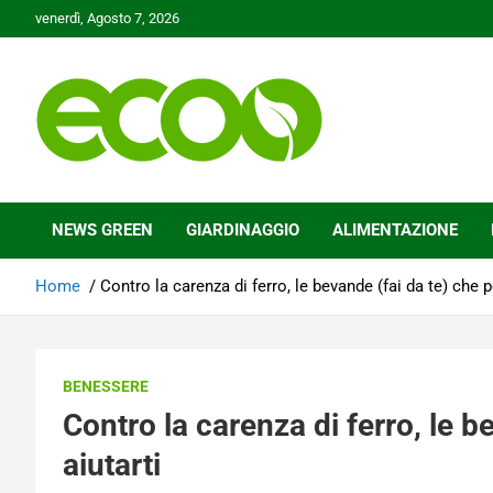
Skip
venerdì, Agosto 7, 2026
to
content
Tutelare il nostro Pianeta è la nostra priorità
Ecoo.it
NEWS GREEN
GIARDINAGGIO
ALIMENTAZIONE
Home
Contro la carenza di ferro, le bevande (fai da te) che 
BENESSERE
Contro la carenza di ferro, le 
aiutarti