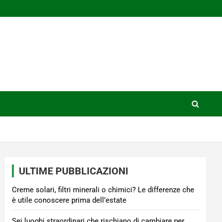
ULTIME PUBBLICAZIONI
Creme solari, filtri minerali o chimici? Le differenze che
è utile conoscere prima dell’estate
Sei luoghi straordinari che rischiano di cambiare per