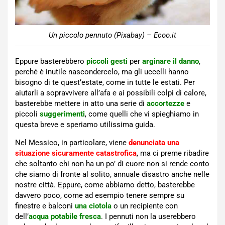
Un piccolo pennuto (Pixabay) – Ecoo.it
Eppure basterebbero
piccoli gesti
per
arginare il danno
,
perché è inutile nascondercelo, ma gli uccelli hanno
bisogno di te quest’estate, come in tutte le estati. Per
aiutarli a sopravvivere all’afa e ai possibili colpi di calore,
basterebbe mettere in atto una serie di
accortezze
e
piccoli
suggerimenti
, come quelli che vi spieghiamo in
questa breve e speriamo utilissima guida.
Nel Messico, in particolare, viene
denunciata una
situazione sicuramente catastrofica
, ma ci preme ribadire
che soltanto chi non ha un po’ di cuore non si rende conto
che siamo di fronte al solito, annuale disastro anche nelle
nostre città. Eppure, come abbiamo detto, basterebbe
davvero poco, come ad esempio tenere sempre su
finestre e balconi
una ciotola
o un recipiente con
dell’
acqua potabile fresca
. I pennuti non la userebbero