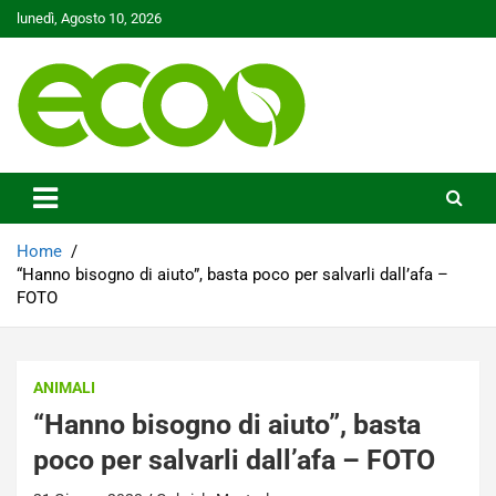
Skip
lunedì, Agosto 10, 2026
to
content
Tutelare il nostro Pianeta è la nostra priorità
Ecoo.it
Home
“Hanno bisogno di aiuto”, basta poco per salvarli dall’afa –
FOTO
ANIMALI
“Hanno bisogno di aiuto”, basta
poco per salvarli dall’afa – FOTO