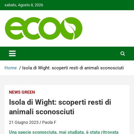
Skip
sabato, Agosto 8, 2026
to
content
Tutelare il nostro Pianeta è la nostra priorità
Ecoo.it
Home
Isola di Wight: scoperti resti di animali sconosciuti
NEWS GREEN
Isola di Wight: scoperti resti di
animali sconosciuti
21 Giugno 2023
Paola F
Una specie sconosciuta, mai studiata, è stata ritrovata