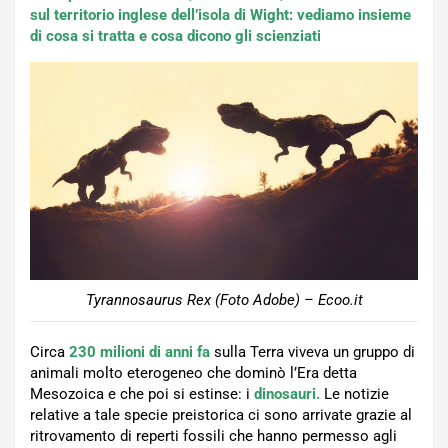
sul territorio inglese dell’isola di Wight: vediamo insieme
di cosa si tratta e cosa dicono gli scienziati
Tyrannosaurus Rex (Foto Adobe) – Ecoo.it
Circa
230 milioni di anni fa
sulla Terra viveva un gruppo di
animali molto eterogeneo che dominò l’Era detta
Mesozoica e che poi si estinse: i
dinosauri.
Le notizie
relative a tale specie preistorica ci sono arrivate grazie al
ritrovamento di reperti fossili che hanno permesso agli