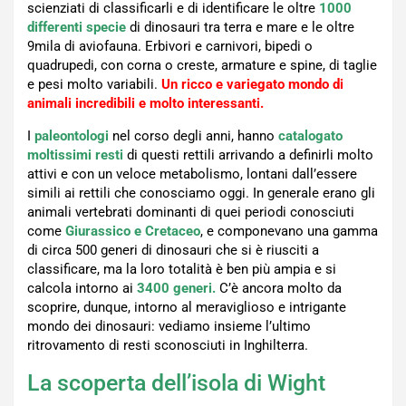
scienziati di classificarli e di identificare le oltre
1000
differenti specie
di dinosauri tra terra e mare e le oltre
9mila di aviofauna. Erbivori e carnivori, bipedi o
quadrupedi, con corna o creste, armature e spine, di taglie
e pesi molto variabili.
Un ricco e variegato mondo di
animali incredibili e molto interessanti.
I
paleontologi
nel corso degli anni, hanno
catalogato
moltissimi resti
di questi rettili arrivando a definirli molto
attivi e con un veloce metabolismo, lontani dall’essere
simili ai rettili che conosciamo oggi. In generale erano gli
animali vertebrati dominanti di quei periodi conosciuti
come
Giurassico e Cretaceo
, e componevano una gamma
di circa 500 generi di dinosauri che si è riusciti a
classificare, ma la loro totalità è ben più ampia e si
calcola intorno ai
3400 generi.
C’è ancora molto da
scoprire, dunque, intorno al meraviglioso e intrigante
mondo dei dinosauri: vediamo insieme l’ultimo
ritrovamento di resti sconosciuti in Inghilterra.
La scoperta dell’isola di Wight