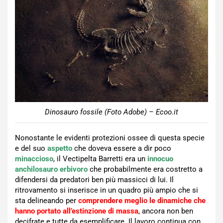
Dinosauro fossile (Foto Adobe) – Ecoo.it
Nonostante le evidenti protezioni ossee di questa specie
e del suo
aspetto
che doveva essere a dir poco
minaccioso
, il Vectipelta Barretti era un
innocuo
anchilosauro erbivoro
che probabilmente era costretto a
difendersi da predatori ben più massicci di lui. Il
ritrovamento si inserisce in un quadro più ampio che si
sta delineando per
comprendere meglio le dinamiche che
hanno portato all’estinzione di massa
, ancora non ben
decifrate e tutte da esemplificare. Il lavoro continua con