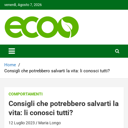
Skip
venerdì, Agosto 7, 2026
to
content
Tutelare il nostro Pianeta è la nostra priorità
Ecoo.it
Home
Consigli che potrebbero salvarti la vita: li conosci tutti?
COMPORTAMENTI
Consigli che potrebbero salvarti la
vita: li conosci tutti?
12 Luglio 2023
Maria Longo