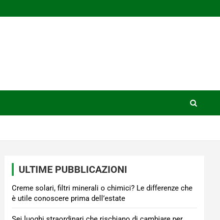
ULTIME PUBBLICAZIONI
Creme solari, filtri minerali o chimici? Le differenze che
è utile conoscere prima dell’estate
Sei luoghi straordinari che rischiano di cambiare per