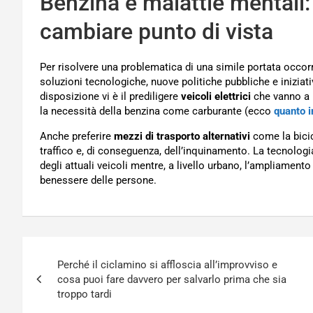
Benzina e malattie mentali:
cambiare punto di vista
Per risolvere una problematica di una simile portata occor
soluzioni tecnologiche, nuove politiche pubbliche e iniziat
disposizione vi è il prediligere
veicoli elettrici
che vanno a r
la necessità della benzina come carburante (ecco
quanto i
Anche preferire
mezzi di trasporto alternativi
come la bicic
traffico e, di conseguenza, dell’inquinamento. La tecnologia
degli attuali veicoli mentre, a livello urbano, l’ampliamento d
benessere delle persone.
Navigazione
Perché il ciclamino si affloscia all’improvviso e
articoli
cosa puoi fare davvero per salvarlo prima che sia
troppo tardi