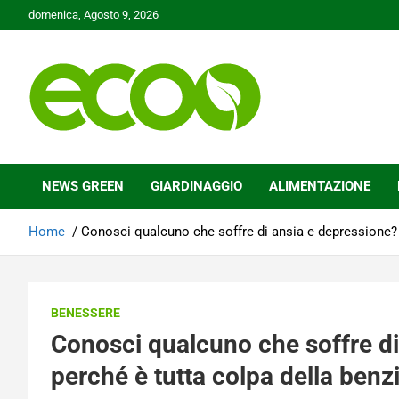
Skip
domenica, Agosto 9, 2026
to
content
Tutelare il nostro Pianeta è la nostra priorità
Ecoo.it
NEWS GREEN
GIARDINAGGIO
ALIMENTAZIONE
Home
Conosci qualcuno che soffre di ansia e depressione? 
BENESSERE
Conosci qualcuno che soffre di
perché è tutta colpa della benz