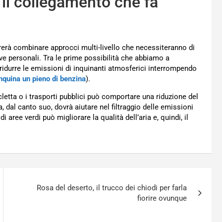
 il collegamento che fa
rerà combinare approcci multi-livello che necessiteranno di
ive personali. Tra le prime possibilità che abbiamo a
idurre le emissioni di inquinanti atmosferici interrompendo
nquina un pieno di benzina
).
letta o i trasporti pubblici può comportare una riduzione del
, dal canto suo, dovrà aiutare nel filtraggio delle emissioni
i aree verdi può migliorare la qualità dell’aria e, quindi, il
Rosa del deserto, il trucco dei chiodi per farla
fiorire ovunque