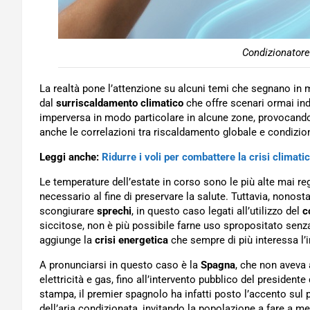
Condizionatore
La realtà pone l’attenzione su alcuni temi che segnano in m
dal
surriscaldamento climatico
che offre scenari ormai ind
imperversa in modo particolare in alcune zone, provocando 
anche le correlazioni tra riscaldamento globale e condizi
Leggi anche:
Ridurre i voli per combattere la crisi climat
Le temperature dell’estate in corso sono le più alte mai re
necessario al fine di preservare la salute. Tuttavia, nonost
scongiurare
sprechi
, in questo caso legati all’utilizzo del
co
siccitose, non è più possibile farne uso spropositato senza
aggiunge la
crisi energetica
che sempre di più interessa l’i
A pronunciarsi in questo caso è la
Spagna
, che non aveva 
elettricità e gas, fino all’intervento pubblico del president
stampa, il premier spagnolo ha infatti posto l’accento sul 
dell’aria condizionata, invitando la popolazione a fare a m