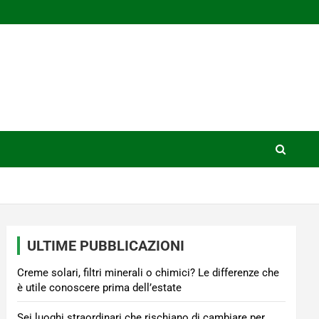
ULTIME PUBBLICAZIONI
Creme solari, filtri minerali o chimici? Le differenze che
è utile conoscere prima dell’estate
Sei luoghi straordinari che rischiano di cambiare per