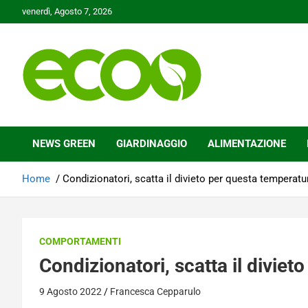
Skip
venerdì, Agosto 7, 2026
to
content
Tutelare il nostro Pianeta è la nostra priorità
Ecoo.it
NEWS GREEN
GIARDINAGGIO
ALIMENTAZIONE
Home
Condizionatori, scatta il divieto per questa temperatu
COMPORTAMENTI
Condizionatori, scatta il divie
9 Agosto 2022
Francesca Cepparulo