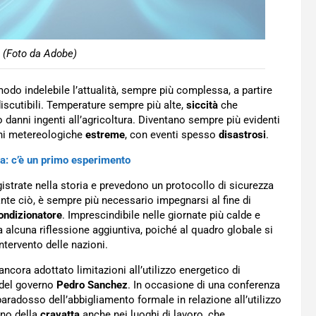
 (Foto da Adobe)
odo indelebile l’attualità, sempre più complessa, a partire
iscutibili. Temperature sempre più alte,
siccità
che
danni ingenti all’agricoltura. Diventano sempre più evidenti
oni metereologiche
estreme
, con eventi spesso
disastrosi
.
ica: c’è un primo esperimento
gistrate nella storia e prevedono un protocollo di sicurezza
ante ciò, è sempre più necessario impegnarsi al fine di
ndizionatore
. Imprescindibile nelle giornate più calde e
 alcuna riflessione aggiuntiva, poiché al quadro globale si
ntervento delle nazioni.
ancora adottato limitazioni all’utilizzo energetico di
e del governo
Pedro Sanchez
. In occasione di una conferenza
paradosso dell’abbigliamento formale in relazione all’utilizzo
eno della
cravatta
anche nei luoghi di lavoro, che