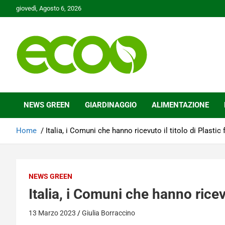
Skip
giovedì, Agosto 6, 2026
to
content
Tutelare il nostro Pianeta è la nostra priorità
Ecoo.it
NEWS GREEN
GIARDINAGGIO
ALIMENTAZIONE
Home
Italia, i Comuni che hanno ricevuto il titolo di Plastic
NEWS GREEN
Italia, i Comuni che hanno ricevu
13 Marzo 2023
Giulia Borraccino