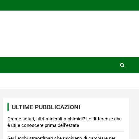
ULTIME PUBBLICAZIONI
Creme solari, filtri minerali o chimici? Le differenze che
è utile conoscere prima dell’estate
Sei luoghi straordinari che rischiano di cambiare per