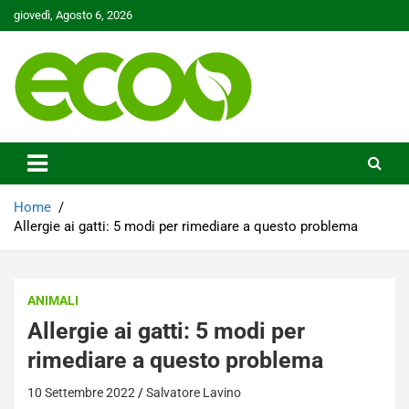
Skip
giovedì, Agosto 6, 2026
to
content
Tutelare il nostro Pianeta è la nostra priorità
Ecoo.it
Home
Allergie ai gatti: 5 modi per rimediare a questo problema
ANIMALI
Allergie ai gatti: 5 modi per
rimediare a questo problema
10 Settembre 2022
Salvatore Lavino