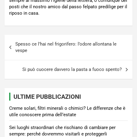
sempre al massimo l’igiene della lettiera, o comunque dei
posti che il nostro amico dal passo felpato predilige per il
riposo in casa.
Navigazione
Spesso ce l’hai nel frigorifero: l’odore allontana le
articoli
vespe
Si può cuocere davvero la pasta a fuoco spento?
ULTIME PUBBLICAZIONI
Creme solari, filtri minerali o chimici? Le differenze che è
utile conoscere prima dell’estate
Sei luoghi straordinari che rischiano di cambiare per
sempre: perché dovremmo visitarli e proteggerli