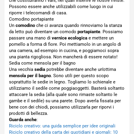
che costituiranno i vani, nei quali inserire le nostre riviste.
Possono essere anche utilizzabili come luogo in cui
riporre i telecomandi di casa.
Comodino portapiante
Un
comodino
che ci avanza quando rinnoviamo la stanza
da letto può diventare un comodo
portapiante
. Possiamo
passare una mano di
vernice ecologica
e mettere un
pomello a forma di fiore. Poi mettiamolo in un angolo di
una camera, ad esempio in cucina, e poggiamoci sopra
una pianta rigogliosa. Non mancherà di essere notato!
Sedia come mensola per il bagno
Una vecchia
sedia
potrebbe diventare anche un’ottima
mensola per il bagno
. Sono utili per questo scopo
soprattutto le sedie in legno. Togliamo lo schienale e
utilizziamo il sedile come poggiaoggetti. Basterà soltanto
attaccare la sedia (alla quale sono rimaste soltanto le
gambe e il sedile) su una parete. Dopo averla fissata per
bene con dei chiodi, possiamo utilizzarla per riporvi i
prodotti di bellezza.
Guarda anche
:
Riciclo creativo: una guida semplice per idee originali
Riciclo creativo della carta dei quotidiani e giornali: 10