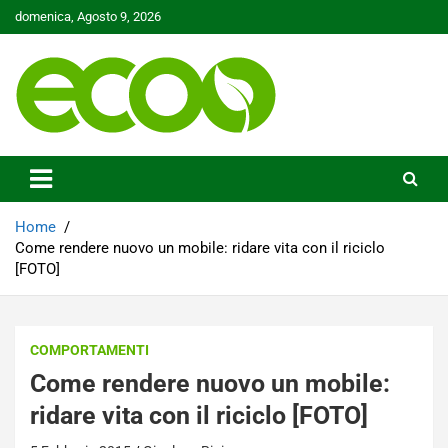
Skip
domenica, Agosto 9, 2026
to
content
Tutelare il nostro Pianeta è la nostra priorità
Ecoo.it
Home
Come rendere nuovo un mobile: ridare vita con il riciclo
[FOTO]
COMPORTAMENTI
Come rendere nuovo un mobile:
ridare vita con il riciclo [FOTO]