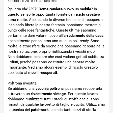
5 Febbraio 2015
Gianluca Rini
[galleria id=”2397″]
Come rendere nuovo un mobile
? In
questo senso le opportunità fornite dal
riciclo creativo
sono molte. Applicando le diverse tecniche di recupero e
lasciando libera la nostra fantasia, possiamo mettere a
punto delle idee fantastiche. Queste ultime sapranno
certamente dare valore nuovo all’
arredamento della casa
,
specialmente per chi ama uno stile un po’ trendy. Sono
molte le atmosfere da sogno che possiamo ricreare nella
nostra abitazione, proprio riutilizzando i vecchi mobili.
Non dobbiamo pensare che essi vadano gettati subito tra
i rifiuti, perché possono costituire una risorsa molto
importante. Vediamo alcuni esempi di riciclo creativo
applicato ai
mobili recuperati
.
Poltrona rivestita
Se abbiamo una
vecchia poltrona
, possiamo recuperarla
attraverso un
rivestimento vintage
. Per questo lavoro
dobbiamo riutilizzare tutti i ritagli di stoffa che ci sono
rimasti da qualche lavoretto di taglio e cucito. Utilizziamo
la tecnica del
patchwork
, unendo tanti pezzi di stoffa