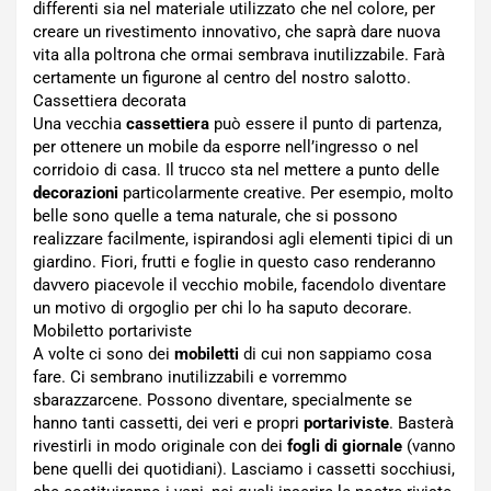
differenti sia nel materiale utilizzato che nel colore, per
creare un rivestimento innovativo, che saprà dare nuova
vita alla poltrona che ormai sembrava inutilizzabile. Farà
certamente un figurone al centro del nostro salotto.
Cassettiera decorata
Una vecchia
cassettiera
può essere il punto di partenza,
per ottenere un mobile da esporre nell’ingresso o nel
corridoio di casa. Il trucco sta nel mettere a punto delle
decorazioni
particolarmente creative. Per esempio, molto
belle sono quelle a tema naturale, che si possono
realizzare facilmente, ispirandosi agli elementi tipici di un
giardino. Fiori, frutti e foglie in questo caso renderanno
davvero piacevole il vecchio mobile, facendolo diventare
un motivo di orgoglio per chi lo ha saputo decorare.
Mobiletto portariviste
A volte ci sono dei
mobiletti
di cui non sappiamo cosa
fare. Ci sembrano inutilizzabili e vorremmo
sbarazzarcene. Possono diventare, specialmente se
hanno tanti cassetti, dei veri e propri
portariviste
. Basterà
rivestirli in modo originale con dei
fogli di giornale
(vanno
bene quelli dei quotidiani). Lasciamo i cassetti socchiusi,