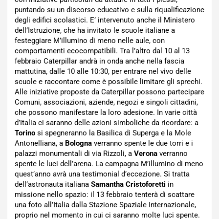
puntando su un discorso educativo e sulla riqualificazione
degli edifici scolastici. E’ intervenuto anche il Ministero
dell’Istruzione, che ha invitato le scuole italiane a
festeggiare M’illumino di meno nelle aule, con
comportamenti ecocompatibili. Tra l’altro dal 10 al 13
febbraio Caterpillar andrà in onda anche nella fascia
mattutina, dalle 10 alle 10:30, per entrare nel vivo delle
scuole e raccontare come è possibile limitare gli sprechi.
Alle iniziative proposte da Caterpillar possono partecipare
Comuni, associazioni, aziende, negozi e singoli cittadini,
che possono manifestare la loro adesione. In varie città
d’Italia ci saranno delle azioni simboliche da ricordare: a
Torino
si spegneranno la Basilica di Superga e la Mole
Antonelliana, a
Bologna
verranno spente le due torri e i
palazzi monumentali di via Rizzoli, a
Verona
verranno
spente le luci dell’arena. La campagna M’illumino di meno
quest’anno avrà una testimonial d’eccezione. Si tratta
dell’astronauta italiana
Samantha Cristoforetti
in
missione nello spazio: il 13 febbraio tenterà di scattare
una foto all’Italia dalla Stazione Spaziale Internazionale,
proprio nel momento in cui ci saranno molte luci spente.