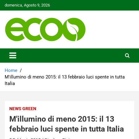
Skip
domenica, Agosto 9, 2026
to
content
Tutelare il nostro Pianeta è la nostra priorità
Ecoo.it
Home
M'illumino di meno 2015: il 13 febbraio luci spente in tutta
Italia
NEWS GREEN
M'illumino di meno 2015: il 13
febbraio luci spente in tutta Italia