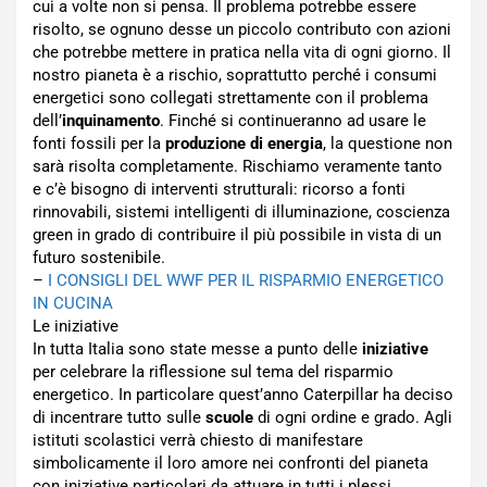
cui a volte non si pensa. Il problema potrebbe essere
risolto, se ognuno desse un piccolo contributo con azioni
che potrebbe mettere in pratica nella vita di ogni giorno. Il
nostro pianeta è a rischio, soprattutto perché i consumi
energetici sono collegati strettamente con il problema
dell’
inquinamento
. Finché si continueranno ad usare le
fonti fossili per la
produzione di energia
, la questione non
sarà risolta completamente. Rischiamo veramente tanto
e c’è bisogno di interventi strutturali: ricorso a fonti
rinnovabili, sistemi intelligenti di illuminazione, coscienza
green in grado di contribuire il più possibile in vista di un
futuro sostenibile.
–
I CONSIGLI DEL WWF PER IL RISPARMIO ENERGETICO
IN CUCINA
Le iniziative
In tutta Italia sono state messe a punto delle
iniziative
per celebrare la riflessione sul tema del risparmio
energetico. In particolare quest’anno Caterpillar ha deciso
di incentrare tutto sulle
scuole
di ogni ordine e grado. Agli
istituti scolastici verrà chiesto di manifestare
simbolicamente il loro amore nei confronti del pianeta
con iniziative particolari da attuare in tutti i plessi,