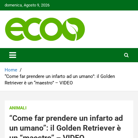
Skip
domenica, Agosto 9, 2026
to
content
Tutelare il nostro Pianeta è la nostra priorità
Ecoo.it
Home
“Come far prendere un infarto ad un umano”: il Golden
Retriever è un “maestro” – VIDEO
ANIMALI
“Come far prendere un infarto ad
un umano”: il Golden Retriever è
un “maestro” – VIDEO