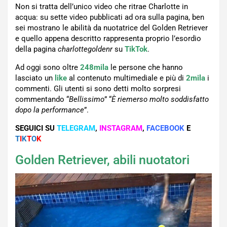
Non si tratta dell’unico video che ritrae Charlotte in
acqua: su sette video pubblicati ad ora sulla pagina, ben
sei mostrano le abilità da nuotatrice del Golden Retriever
e quello appena descritto rappresenta proprio l’esordio
della pagina
charlottegoldenr
su
TikTok
.
Ad oggi sono oltre
248mila
le persone che hanno
lasciato un
like
al contenuto multimediale e più di
2mila
i
commenti. Gli utenti si sono detti molto sorpresi
commentando “
Bellissimo
” “
È riemerso molto soddisfatto
dopo la performance
”.
SEGUICI SU
TELEGRAM
,
INSTAGRAM
,
FACEBOOK
E
T
I
K
T
O
K
Golden Retriever, abili nuotatori