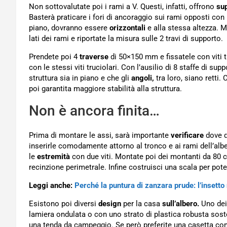
Non sottovalutate poi i rami a V. Questi, infatti, offrono
su
Basterà praticare i fori di ancoraggio sui rami opposti con
piano, dovranno essere
orizzontali
e alla stessa altezza. M
lati dei rami e riportate la misura sulle 2 travi di supporto.
Prendete poi 4
traverse
di 50×150 mm e fissatele con viti 
con le stessi viti truciolari. Con l’ausilio di 8 staffe di sup
struttura sia in piano e che gli
angoli,
tra loro, siano retti.
poi garantita maggiore stabilità alla struttura.
Non è ancora finita…
Prima di montare le assi, sarà importante
verificare
dove q
inserirle comodamente attorno al tronco e ai rami dell’alb
le
estremità
con due viti. Montate poi dei montanti da 80 c
recinzione perimetrale. Infine costruisci una scala per pote
Leggi anche:
Perché la puntura di zanzara prude: l’insetto
Esistono poi diversi
design
per la casa
sull’albero.
Uno dei 
lamiera ondulata o con uno strato di plastica robusta soste
una tenda da campeggio. Se però preferite una casetta com