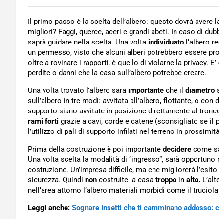
Il primo passo è la scelta dell’albero: questo dovrà avere l
migliori? Faggi, querce, aceri e grandi abeti. In caso di dub
saprà guidare nella scelta. Una volta
individuato
l’albero re
un permesso, visto che alcuni alberi potrebbero essere protet
oltre a rovinare i rapporti, è quello di violarne la privacy. E’
perdite o danni che la casa sull’albero potrebbe creare.
Una volta trovato l’albero sarà
importante
che il
diametro
s
sull’albero in tre modi: avvitata all’albero, flottante, o con
supporto siano avvitate in posizione direttamente al tron
rami forti
grazie a cavi, corde e catene (sconsigliato se il
l’utilizzo di pali di supporto infilati nel terreno in prossimità
Prima della costruzione è poi importante
decidere
come sali
Una volta scelta la modalità di “ingresso”, sarà opportuno 
costruzione. Un’impresa difficile, ma che migliorerà l’esito 
sicurezza. Quindi
non
costruite la casa
troppo
in
alto.
L’alt
nell’area attorno l’albero materiali morbidi come il truciol
Leggi anche:
Sognare insetti che ti camminano addosso: c