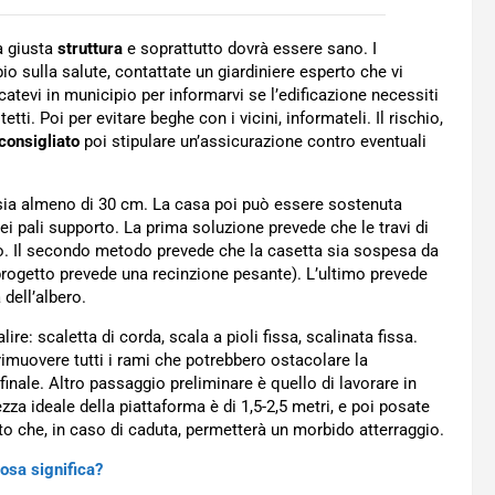
a giusta
struttura
e soprattutto dovrà essere sano. I
bio sulla salute, contattate un giardiniere esperto che vi
catevi in municipio per informarvi se l’edificazione necessiti
ti. Poi per evitare beghe con i vicini, informateli. Il rischio,
consigliato
poi stipulare un’assicurazione contro eventuali
ia almeno di 30 cm. La casa poi può essere sostenuta
 dei pali supporto. La prima soluzione prevede che le travi di
co. Il secondo metodo prevede che la casetta sia sospesa da
 progetto prevede una recinzione pesante). L’ultimo prevede
 dell’albero.
re: scaletta di corda, scala a pioli fissa, scalinata fissa.
rimuovere tutti i rami che potrebbero ostacolare la
finale. Altro passaggio preliminare è quello di lavorare in
ezza ideale della piattaforma è di 1,5-2,5 metri, e poi posate
ato che, in caso di caduta, permetterà un morbido atterraggio.
osa significa?