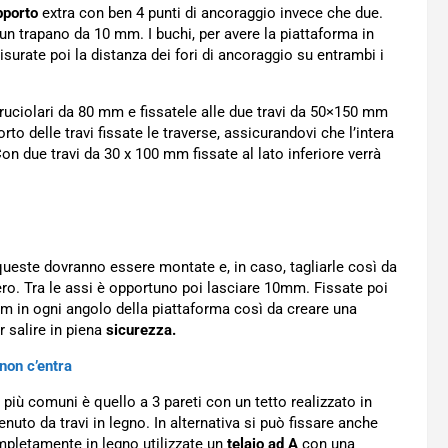
pporto
extra con ben 4 punti di ancoraggio invece che due.
 un trapano da 10 mm. I buchi, per avere la piattaforma in
isurate poi la distanza dei fori di ancoraggio su entrambi i
truciolari da 80 mm e fissatele alle due travi da 50×150 mm
porto delle travi fissate le traverse, assicurandovi che l’intera
 Con due travi da 30 x 100 mm fissate al lato inferiore verrà
ueste dovranno essere montate e, in caso, tagliarle così da
ero. Tra le assi è opportuno poi lasciare 10mm. Fissate poi
m in ogni angolo della piattaforma così da creare una
r salire in piena
sicurezza.
 non c’entra
più comuni è quello a 3 pareti con un tetto realizzato in
nuto da travi in legno. In alternativa si può fissare anche
pletamente in legno utilizzate un
telaio ad A
con una