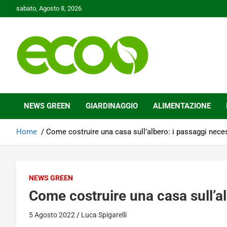
Skip
sabato, Agosto 8, 2026
to
content
Tutelare il nostro Pianeta è la nostra priorità
Ecoo.it
NEWS GREEN
GIARDINAGGIO
ALIMENTAZIONE
Home
Come costruire una casa sull’albero: i passaggi nece
NEWS GREEN
Come costruire una casa sull’al
5 Agosto 2022
Luca Spigarelli