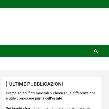
ULTIME PUBBLICAZIONI
Creme solari, filtri minerali o chimici? Le differenze che
è utile conoscere prima dell’estate
Sei luoghi straordinari che rischiano di cambiare per