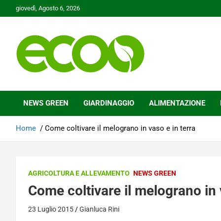
Skip
giovedì, Agosto 6, 2026
to
content
Tutelare il nostro Pianeta è la nostra priorità
Ecoo.it
NEWS GREEN
GIARDINAGGIO
ALIMENTAZIONE
Home
Come coltivare il melograno in vaso e in terra
AGRICOLTURA E ALLEVAMENTO
NEWS GREEN
Come coltivare il melograno in 
23 Luglio 2015
Gianluca Rini