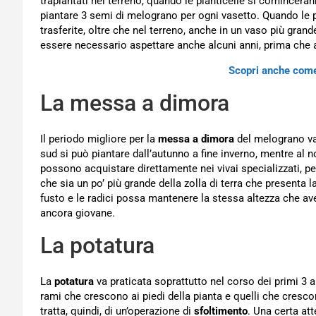
trapiantati nel terreno, quando le pianticelle si cominceran
piantare 3 semi di melograno per ogni vasetto. Quando le
trasferite, oltre che nel terreno, anche in un vaso più grand
essere necessario aspettare anche alcuni anni, prima che
Scopri anche come 
La messa a dimora
Il periodo migliore per la
messa a dimora
del melograno var
sud si può piantare dall’autunno a fine inverno, mentre al n
possono acquistare direttamente nei vivai specializzati, p
che sia un po’ più grande della zolla di terra che presenta la
fusto e le radici possa mantenere la stessa altezza che a
ancora giovane.
La potatura
La
potatura
va praticata soprattutto nel corso dei primi 3 an
rami che crescono ai piedi della pianta e quelli che cresco
tratta, quindi, di un’operazione di
sfoltimento
. Una certa at