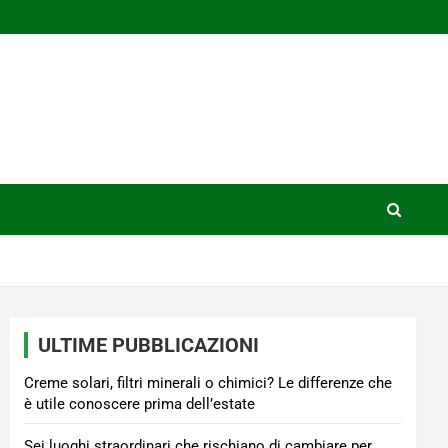
ULTIME PUBBLICAZIONI
Creme solari, filtri minerali o chimici? Le differenze che
è utile conoscere prima dell’estate
Sei luoghi straordinari che rischiano di cambiare per