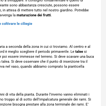
no a sviluppare. Il consiglio fondamentale è quello di
 piante sono abbastanza cresciute, possono essere
e, in attesa di mettere tutto nel nostro giardino. Potrebbe
 avvenga la
maturazione dei frutti
.
coltivare le ciliegie
ia a seconda della zona in cui ci troviamo. Al centro e al
ord è meglio scegliere il periodo primaverile. Le
talee
si
er poi essere immesse nel terreno. Si deve scavare una buca
 talea. Si deve osservare che il punto di inserzione tra il
veva nel vaso, quando abbiamo comprato la pianticella
ni di vita della pianta. Durante l’inverno vanno eliminati i
no troppo al di sotto dell’impalcatura generale dei rami. Si
tenzione bisogna prestare alla zona terminale dei rami. E’