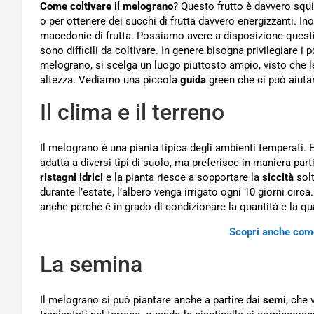
Come coltivare il melograno
? Questo frutto è davvero squi
o per ottenere dei succhi di frutta davvero energizzanti. I
macedonie di frutta. Possiamo avere a disposizione questi 
sono difficili da coltivare. In genere bisogna privilegiare i p
melograno, si scelga un luogo piuttosto ampio, visto che le
altezza. Vediamo una piccola
guida
green che ci può aiutar
Il clima e il terreno
Il melograno è una pianta tipica degli ambienti temperati. E’
adatta a diversi tipi di suolo, ma preferisce in maniera par
ristagni idrici
e la pianta riesce a sopportare la
siccità
solt
durante l’estate, l’albero venga irrigato ogni 10 giorni circ
anche perché è in grado di condizionare la quantità e la qua
Scopri anche come
La semina
Il melograno si può piantare anche a partire dai
semi
, che 