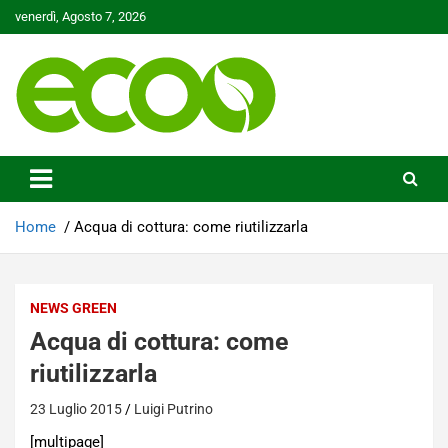
Skip
venerdì, Agosto 7, 2026
to
content
Tutelare il nostro Pianeta è la nostra priorità
Ecoo.it
Home
Acqua di cottura: come riutilizzarla
NEWS GREEN
Acqua di cottura: come
riutilizzarla
23 Luglio 2015
Luigi Putrino
[multipage]