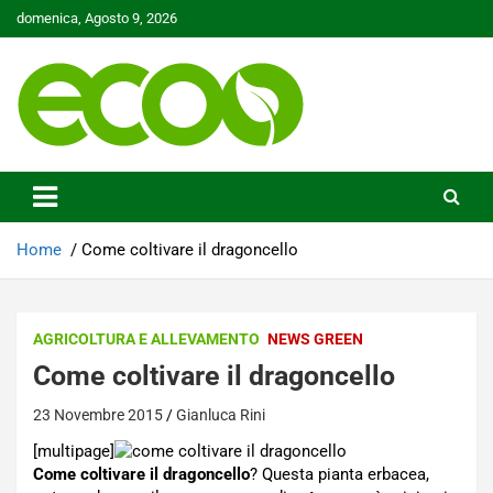
Skip
domenica, Agosto 9, 2026
to
content
Tutelare il nostro Pianeta è la nostra priorità
Ecoo.it
Home
Come coltivare il dragoncello
AGRICOLTURA E ALLEVAMENTO
NEWS GREEN
Come coltivare il dragoncello
23 Novembre 2015
Gianluca Rini
[multipage]
Come coltivare il dragoncello
? Questa pianta erbacea,