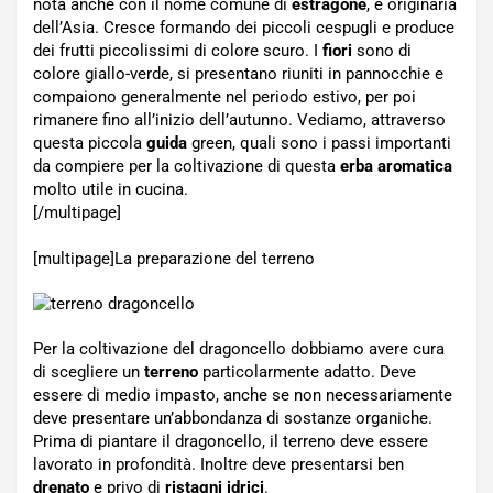
nota anche con il nome comune di
estragone
, è originaria
dell’Asia. Cresce formando dei piccoli cespugli e produce
dei frutti piccolissimi di colore scuro. I
fiori
sono di
colore giallo-verde, si presentano riuniti in pannocchie e
compaiono generalmente nel periodo estivo, per poi
rimanere fino all’inizio dell’autunno. Vediamo, attraverso
questa piccola
guida
green, quali sono i passi importanti
da compiere per la coltivazione di questa
erba aromatica
molto utile in cucina.
[/multipage]
[multipage]
La preparazione del terreno
Per la coltivazione del dragoncello dobbiamo avere cura
di scegliere un
terreno
particolarmente adatto. Deve
essere di medio impasto, anche se non necessariamente
deve presentare un’abbondanza di sostanze organiche.
Prima di piantare il dragoncello, il terreno deve essere
lavorato in profondità. Inoltre deve presentarsi ben
drenato
e privo di
ristagni idrici
.