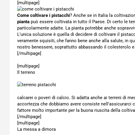
[multipage]
Come coltivare i pistacchi
? Anche se in Italia la coltivazi
pianta
può essere coltivata in tutto il Paese. Di certo le t
particolarmente adatte. La pianta potrebbe anche sopravviver
L’unica soluzione è quella di decidere di coltivare il pista
veramente squisiti, che fanno bene anche alla salute, in q
nostro benessere, soprattutto abbassando il colesterolo e ri
[/multipage]
[multipage]
Il terreno
calcarei o poveri di calcio. Si adatta anche ai terreni di m
accortezza che dobbiamo avere consiste nell’assicurarci c
fattore molto importante per la buona riuscita della coltiv
[/multipage]
[multipage]
La messa a dimora