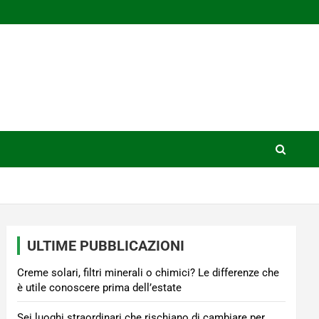
ULTIME PUBBLICAZIONI
Creme solari, filtri minerali o chimici? Le differenze che
è utile conoscere prima dell’estate
Sei luoghi straordinari che rischiano di cambiare per