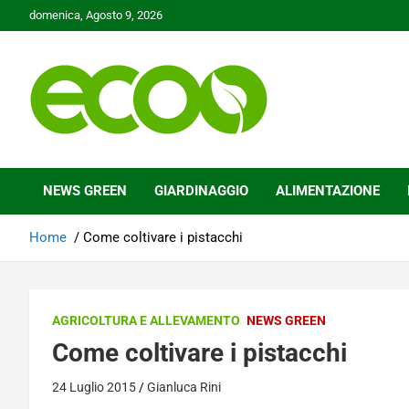
Skip
domenica, Agosto 9, 2026
to
content
Tutelare il nostro Pianeta è la nostra priorità
Ecoo.it
NEWS GREEN
GIARDINAGGIO
ALIMENTAZIONE
Home
Come coltivare i pistacchi
AGRICOLTURA E ALLEVAMENTO
NEWS GREEN
Come coltivare i pistacchi
24 Luglio 2015
Gianluca Rini