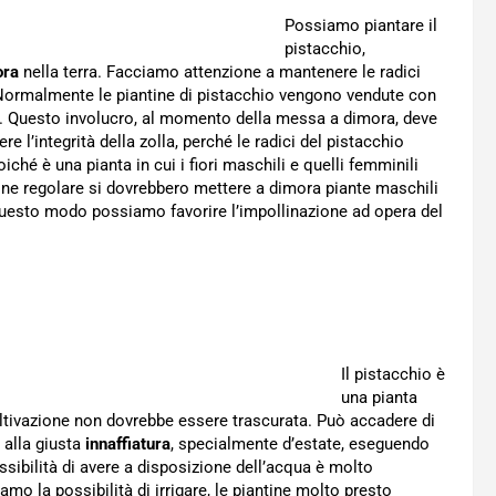
Possiamo piantare il
pistacchio,
ora
nella terra. Facciamo attenzione a mantenere le radici
. Normalmente le piantine di pistacchio vengono vendute con
ci. Questo involucro, al momento della messa a dimora, deve
 l’integrità della zolla, perché le radici del pistacchio
oiché è una pianta in cui i fiori maschili e quelli femminili
zione regolare si dovrebbero mettere a dimora piante maschili
questo modo possiamo favorire l’impollinazione ad opera del
Il pistacchio è
una pianta
ltivazione non dovrebbe essere trascurata. Può accadere di
 alla giusta
innaffiatura
, specialmente d’estate, eseguendo
ssibilità di avere a disposizione dell’acqua è molto
iamo la possibilità di irrigare, le piantine molto presto