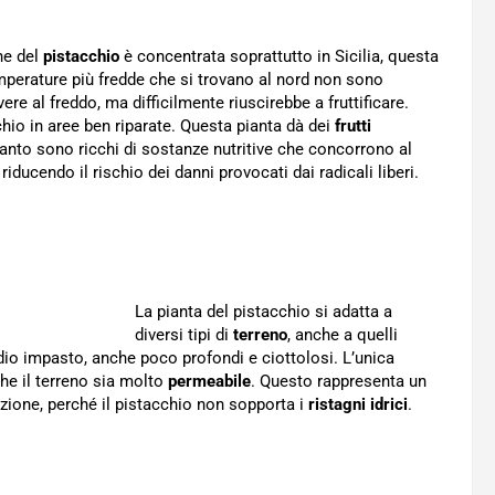
one del
pistacchio
è concentrata soprattutto in Sicilia, questa
emperature più fredde che si trovano al nord non sono
e al freddo, ma difficilmente riuscirebbe a fruttificare.
cchio in aree ben riparate. Questa pianta dà dei
frutti
uanto sono ricchi di sostanze nutritive che concorrono al
ducendo il rischio dei danni provocati dai radicali liberi.
La pianta del pistacchio si adatta a
diversi tipi di
terreno
, anche a quelli
edio impasto, anche poco profondi e ciottolosi. L’unica
he il terreno sia molto
permeabile
. Questo rappresenta un
azione, perché il pistacchio non sopporta i
ristagni idrici
.