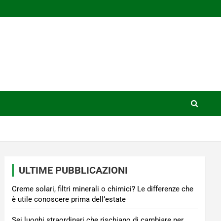
ULTIME PUBBLICAZIONI
Creme solari, filtri minerali o chimici? Le differenze che
è utile conoscere prima dell’estate
Sei luoghi straordinari che rischiano di cambiare per