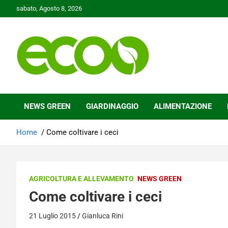
Skip
sabato, Agosto 8, 2026
to
content
Tutelare il nostro Pianeta è la nostra priorità
Ecoo.it
NEWS GREEN
GIARDINAGGIO
ALIMENTAZIONE
Home
Come coltivare i ceci
AGRICOLTURA E ALLEVAMENTO
NEWS GREEN
Come coltivare i ceci
21 Luglio 2015
Gianluca Rini