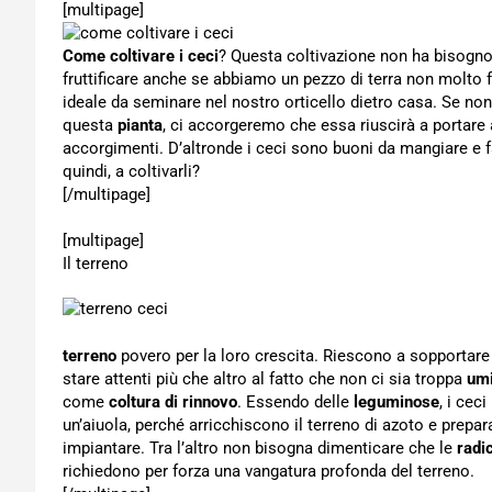
[multipage]
Come coltivare i ceci
? Questa coltivazione non ha bisogno
fruttificare anche se abbiamo un pezzo di terra non molto 
ideale da seminare nel nostro orticello dietro casa. Se n
questa
pianta
, ci accorgeremo che essa riuscirà a portare 
accorgimenti. D’altronde i ceci sono buoni da mangiare e
quindi, a coltivarli?
[/multipage]
[multipage]
Il terreno
terreno
povero per la loro crescita. Riescono a sopportare
stare attenti più che altro al fatto che non ci sia troppa
umi
come
coltura di rinnovo
. Essendo delle
leguminose
, i cec
un’aiuola, perché arricchiscono il terreno di azoto e prepar
impiantare. Tra l’altro non bisogna dimenticare che le
radic
richiedono per forza una vangatura profonda del terreno.