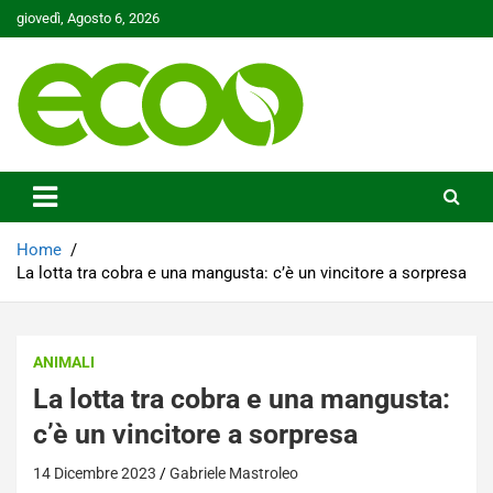
Skip
giovedì, Agosto 6, 2026
to
content
Tutelare il nostro Pianeta è la nostra priorità
Ecoo.it
Home
La lotta tra cobra e una mangusta: c’è un vincitore a sorpresa
ANIMALI
La lotta tra cobra e una mangusta:
c’è un vincitore a sorpresa
14 Dicembre 2023
Gabriele Mastroleo