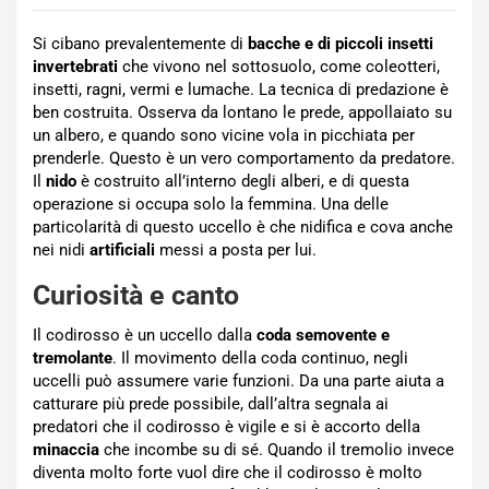
Si cibano prevalentemente di
bacche e di piccoli insetti
invertebrati
che vivono nel sottosuolo, come coleotteri,
insetti, ragni, vermi e lumache. La tecnica di predazione è
ben costruita. Osserva da lontano le prede, appollaiato su
un albero, e quando sono vicine vola in picchiata per
prenderle. Questo è un vero comportamento da predatore.
Il
nido
è costruito all’interno degli alberi, e di questa
operazione si occupa solo la femmina. Una delle
particolarità di questo uccello è che nidifica e cova anche
nei nidi
artificiali
messi a posta per lui.
Curiosità e canto
Il codirosso è un uccello dalla
coda semovente e
tremolante
. Il movimento della coda continuo, negli
uccelli può assumere varie funzioni. Da una parte aiuta a
catturare più prede possibile, dall’altra segnala ai
predatori che il codirosso è vigile e si è accorto della
minaccia
che incombe su di sé. Quando il tremolio invece
diventa molto forte vuol dire che il codirosso è molto