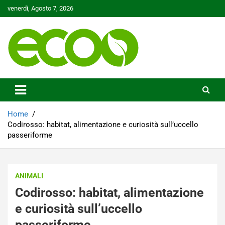
Skip
venerdì, Agosto 7, 2026
to
content
Tutelare il nostro Pianeta è la nostra priorità
Ecoo.it
Home
Codirosso: habitat, alimentazione e curiosità sull’uccello
passeriforme
ANIMALI
Codirosso: habitat, alimentazione
e curiosità sull’uccello
passeriforme