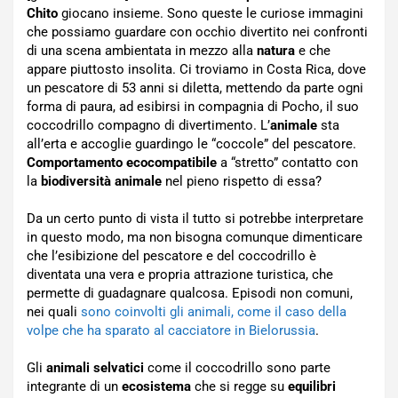
Chito
giocano insieme. Sono queste le curiose immagini
che possiamo guardare con occhio divertito nei confronti
di una scena ambientata in mezzo alla
natura
e che
appare piuttosto insolita. Ci troviamo in Costa Rica, dove
un pescatore di 53 anni si diletta, mettendo da parte ogni
forma di paura, ad esibirsi in compagnia di Pocho, il suo
coccodrillo compagno di divertimento. L’
animale
sta
all’erta e accoglie guardingo le “coccole” del pescatore.
Comportamento ecocompatibile
a “stretto” contatto con
la
biodiversità animale
nel pieno rispetto di essa?
Da un certo punto di vista il tutto si potrebbe interpretare
in questo modo, ma non bisogna comunque dimenticare
che l’esibizione del pescatore e del coccodrillo è
diventata una vera e propria attrazione turistica, che
permette di guadagnare qualcosa. Episodi non comuni,
nei quali
sono coinvolti gli animali, come il caso della
volpe che ha sparato al cacciatore in Bielorussia
.
Gli
animali selvatici
come il coccodrillo sono parte
integrante di un
ecosistema
che si regge su
equilibri