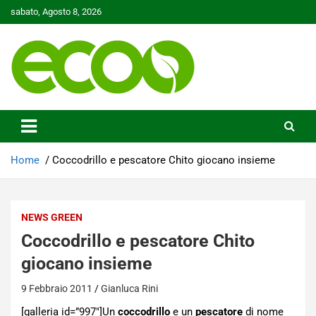
Skip
sabato, Agosto 8, 2026
to
content
Tutelare il nostro Pianeta è la nostra priorità
Ecoo.it
Home
Coccodrillo e pescatore Chito giocano insieme
NEWS GREEN
Coccodrillo e pescatore Chito
giocano insieme
9 Febbraio 2011
Gianluca Rini
[galleria id=”997″]Un
coccodrillo
e un
pescatore
di nome