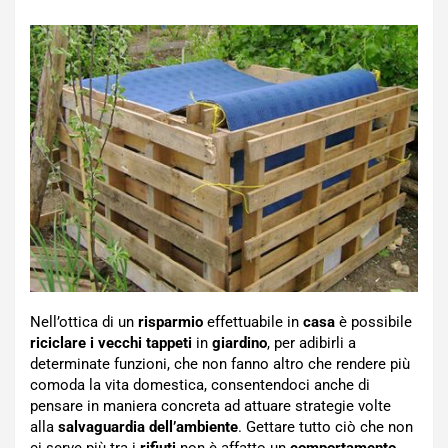
Nell’ottica di un
risparmio
effettuabile in
casa
è possibile
riciclare i vecchi tappeti
in
giardino
, per adibirli a
determinate funzioni, che non fanno altro che rendere più
comoda la vita domestica, consentendoci anche di
pensare in maniera concreta ad attuare strategie volte
alla
salvaguardia dell’ambiente
. Gettare tutto ciò che non
ci serve più tra i
rifiuti
non è affatto un
comportamento