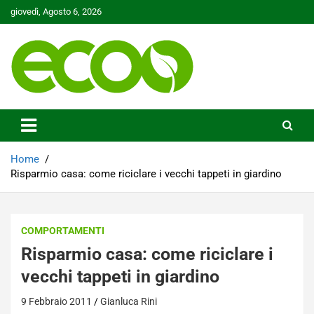
Skip
giovedì, Agosto 6, 2026
to
content
Tutelare il nostro Pianeta è la nostra priorità
Ecoo.it
Home
Risparmio casa: come riciclare i vecchi tappeti in giardino
COMPORTAMENTI
Risparmio casa: come riciclare i
vecchi tappeti in giardino
9 Febbraio 2011
Gianluca Rini