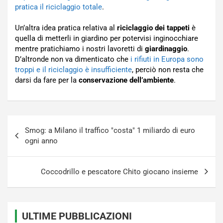
pratica il riciclaggio totale
.
Un’altra idea pratica relativa al
riciclaggio dei tappeti
è
quella di metterli in giardino per potervisi inginocchiare
mentre pratichiamo i nostri lavoretti di
giardinaggio
.
D’altronde non va dimenticato che
i rifiuti in Europa sono
troppi e il riciclaggio è insufficiente
, perciò non resta che
darsi da fare per la
conservazione dell’ambiente
.
Navigazione
Smog: a Milano il traffico "costa" 1 miliardo di euro
articoli
ogni anno
Coccodrillo e pescatore Chito giocano insieme
ULTIME PUBBLICAZIONI