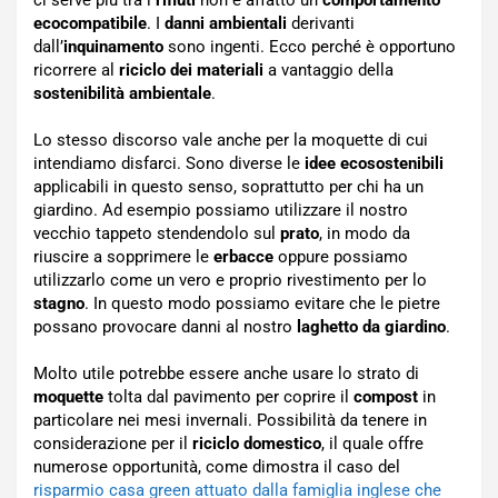
ecocompatibile
. I
danni ambientali
derivanti
dall’
inquinamento
sono ingenti. Ecco perché è opportuno
ricorrere al
riciclo dei materiali
a vantaggio della
sostenibilità ambientale
.
Lo stesso discorso vale anche per la moquette di cui
intendiamo disfarci. Sono diverse le
idee ecosostenibili
applicabili in questo senso, soprattutto per chi ha un
giardino. Ad esempio possiamo utilizzare il nostro
vecchio tappeto stendendolo sul
prato
, in modo da
riuscire a sopprimere le
erbacce
oppure possiamo
utilizzarlo come un vero e proprio rivestimento per lo
stagno
. In questo modo possiamo evitare che le pietre
possano provocare danni al nostro
laghetto da giardino
.
Molto utile potrebbe essere anche usare lo strato di
moquette
tolta dal pavimento per coprire il
compost
in
particolare nei mesi invernali. Possibilità da tenere in
considerazione per il
riciclo domestico
, il quale offre
numerose opportunità, come dimostra il caso del
risparmio casa green attuato dalla famiglia inglese che