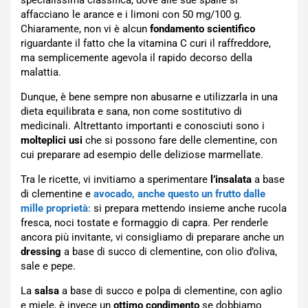
specialissima classifica, dove alle sue spalle si
affacciano le arance e i limoni con 50 mg/100 g.
Chiaramente, non vi è alcun
fondamento scientifico
riguardante il fatto che la vitamina C curi il raffreddore,
ma semplicemente agevola il rapido decorso della
malattia.
Dunque, è bene sempre non abusarne e utilizzarla in una
dieta equilibrata e sana, non come sostitutivo di
medicinali. Altrettanto importanti e conosciuti sono i
molteplici usi
che si possono fare delle clementine, con
cui preparare ad esempio delle deliziose marmellate.
Tra le ricette, vi invitiamo a sperimentare
l’insalata
a base
di clementine e
avocado, anche questo un frutto dalle
mille proprietà
: si prepara mettendo insieme anche rucola
fresca, noci tostate e formaggio di capra. Per renderle
ancora più invitante, vi consigliamo di preparare anche un
dressing
a base di succo di clementine, con olio d’oliva,
sale e pepe.
La
salsa
a base di succo e polpa di clementine, con aglio
e miele, è invece un
ottimo condimento
se dobbiamo