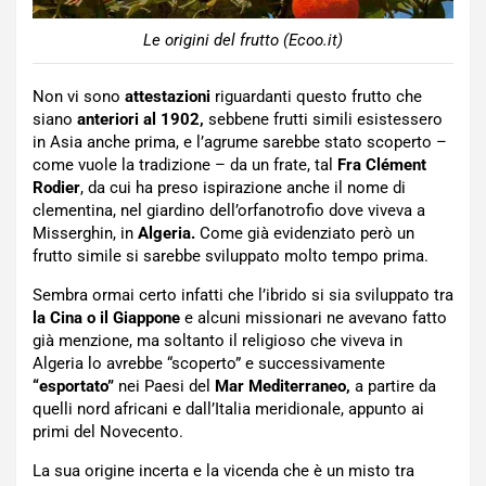
Le origini del frutto (Ecoo.it)
Non vi sono
attestazioni
riguardanti questo frutto che
siano
anteriori al 1902,
sebbene frutti simili esistessero
in Asia anche prima, e l’agrume sarebbe stato scoperto –
come vuole la tradizione – da un frate, tal
Fra Clément
Rodier
, da cui ha preso ispirazione anche il nome di
clementina, nel giardino dell’orfanotrofio dove viveva a
Misserghin, in
Algeria.
Come già evidenziato però un
frutto simile si sarebbe sviluppato molto tempo prima.
Sembra ormai certo infatti che l’ibrido si sia sviluppato tra
la Cina o il Giappone
e alcuni missionari ne avevano fatto
già menzione, ma soltanto il religioso che viveva in
Algeria lo avrebbe “scoperto” e successivamente
“esportato”
nei Paesi del
Mar Mediterraneo,
a partire da
quelli nord africani e dall’Italia meridionale, appunto ai
primi del Novecento.
La sua origine incerta e la vicenda che è un misto tra