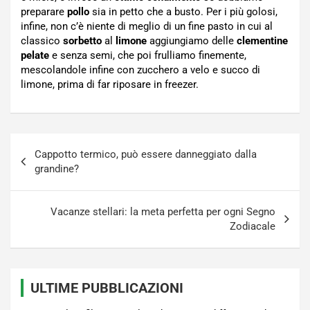
preparare
pollo
sia in petto che a busto. Per i più golosi,
infine, non c’è niente di meglio di un fine pasto in cui al
classico
sorbetto
al
limone
aggiungiamo delle
clementine
pelate
e senza semi, che poi frulliamo finemente,
mescolandole infine con zucchero a velo e succo di
limone, prima di far riposare in freezer.
Navigazione
Cappotto termico, può essere danneggiato dalla
articoli
grandine?
Vacanze stellari: la meta perfetta per ogni Segno
Zodiacale
ULTIME PUBBLICAZIONI