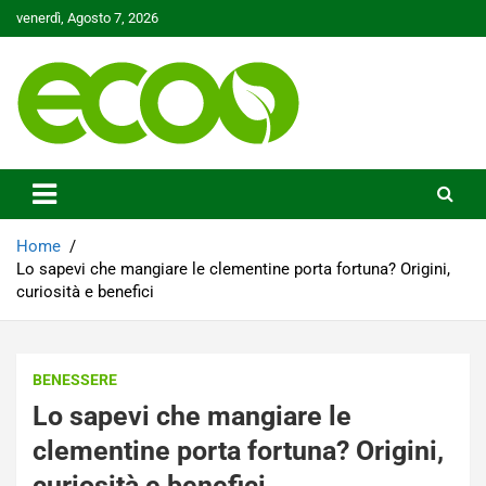
Skip
venerdì, Agosto 7, 2026
to
content
Tutelare il nostro Pianeta è la nostra priorità
Ecoo.it
Home
Lo sapevi che mangiare le clementine porta fortuna? Origini,
curiosità e benefici
BENESSERE
Lo sapevi che mangiare le
clementine porta fortuna? Origini,
curiosità e benefici