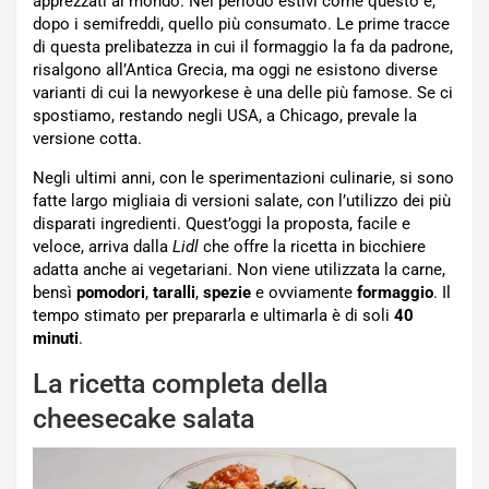
apprezzati al mondo. Nei periodo estivi come questo è,
dopo i semifreddi, quello più consumato. Le prime tracce
di questa prelibatezza in cui il formaggio la fa da padrone,
risalgono all’Antica Grecia, ma oggi ne esistono diverse
varianti di cui la newyorkese è una delle più famose. Se ci
spostiamo, restando negli USA, a Chicago, prevale la
versione cotta.
Negli ultimi anni, con le sperimentazioni culinarie, si sono
fatte largo migliaia di versioni salate, con l’utilizzo dei più
disparati ingredienti. Quest’oggi la proposta, facile e
veloce, arriva dalla
Lidl
che offre la ricetta in bicchiere
adatta anche ai vegetariani. Non viene utilizzata la carne,
bensì
pomodori
,
taralli
,
spezie
e ovviamente
formaggio
. Il
tempo stimato per prepararla e ultimarla è di soli
40
minuti
.
La ricetta completa della
cheesecake salata