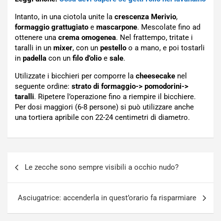
Intanto, in una ciotola unite la
crescenza Merivio
,
formaggio grattugiato
e
mascarpone
. Mescolate fino ad
ottenere una
crema omogenea
. Nel frattempo, tritate i
taralli in un
mixer
, con un
pestello
o a mano, e poi tostarli
in
padella
con un
filo d’olio
e
sale
.
Utilizzate i bicchieri per comporre la
cheesecake
nel
seguente ordine:
strato di formaggio-> pomodorini->
taralli
. Ripetere l’operazione fino a riempire il bicchiere.
Per dosi maggiori (6-8 persone) si può utilizzare anche
una tortiera apribile con 22-24 centimetri di diametro.
Navigazione
Le zecche sono sempre visibili a occhio nudo?
articoli
Asciugatrice: accenderla in quest’orario fa risparmiare