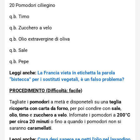
20 Pomodori ciliegino
q.b. Timo
q.b. Zucchero a velo
q.b. Olio extravergine di oliva
q.b. Sale
q.b. Pepe
Leggi anche:
La Francia vieta in etichetta la parola
“bistecca” per i sostituti vegetali, è un falso problema?
PROCEDIMENTO (Difficoltà: facile)
Tagliate i
pomodori
a metà e disponeteli su una
teglia
ricoperta con carta da forno
, per poi condire con
sale
,
olio
,
timo
e
zucchero
a velo
. Infornate i pomodori a
200°C
per circa 20 minuti
o fino a quando i pomodori non si
saranno
caramellati
.
Leggi anche:
Cosa devi sapere se getti l’olio nel lavandino