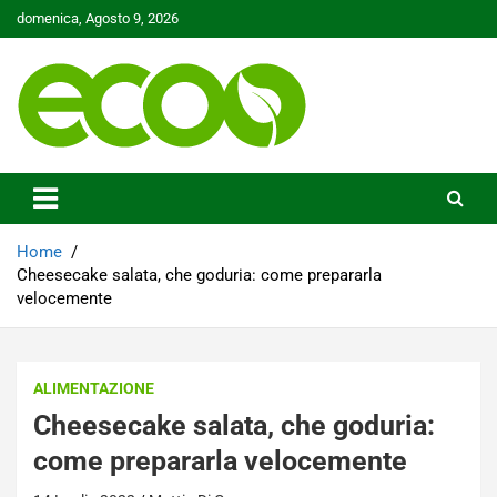
Skip
domenica, Agosto 9, 2026
to
content
Tutelare il nostro Pianeta è la nostra priorità
Ecoo.it
Home
Cheesecake salata, che goduria: come prepararla
velocemente
ALIMENTAZIONE
Cheesecake salata, che goduria:
come prepararla velocemente