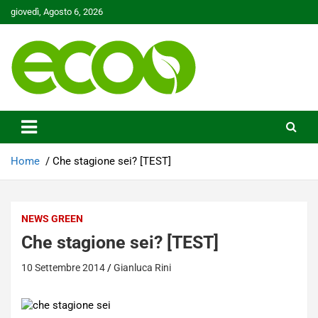
Skip
giovedì, Agosto 6, 2026
to
content
Tutelare il nostro Pianeta è la nostra priorità
Ecoo.it
Home
Che stagione sei? [TEST]
NEWS GREEN
Che stagione sei? [TEST]
10 Settembre 2014
Gianluca Rini