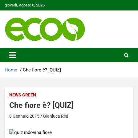
Skip
giovedì, Agosto 6, 2026
to
content
Tutelare il nostro Pianeta è la nostra priorità
Ecoo.it
Home
Che fiore è? [QUIZ]
NEWS GREEN
Che fiore è? [QUIZ]
8 Gennaio 2015
Gianluca Rini