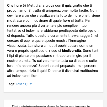
Che fiore è
? Mettiti alla prova con il
quiz gratis
che ti
proponiamo. Si tratta di un’operazione molto facile. Non
devi fare altro che visualizzare la foto del fiore che ti viene
mostrata e poi indovinare di quale
fiore
si tratta. Per
rendere ancora più divertente e più semplice il tuo
tentativo di indovinare, abbiamo predisposto delle opzioni
di risposta. Tutto questo sicuramente ti avvantaggerà nel
cercare di capire quale specie mostra l’immagine
visualizzata. La
natura
ai nostri occhi appare come un
vero e proprio spettacolo, ricco di
biodiversità
. Sono tanti
i tipi di piante che possiamo rintracciare in giro per il
nostro pianeta. Tu sai veramente tutto su di esse e sulle
loro infiorescenze? Scopri se sei preparato: non perdere
altro tempo, inizia il quiz! Di certo ti divertirai moltissimo
ad indovinare i fiori.
Tags:
Test e Quiz
Navigazione
Dieta disintossicante dopo le feste per tornare in