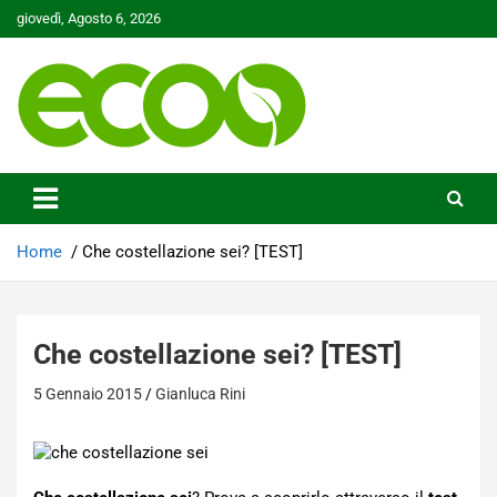
Skip
giovedì, Agosto 6, 2026
to
content
Tutelare il nostro Pianeta è la nostra priorità
Ecoo.it
Home
Che costellazione sei? [TEST]
Che costellazione sei? [TEST]
5 Gennaio 2015
Gianluca Rini