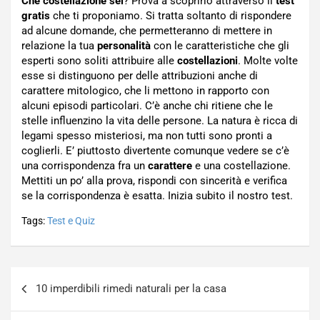
Che costellazione sei
? Prova a scoprirlo attraverso il
test
gratis
che ti proponiamo. Si tratta soltanto di rispondere
ad alcune domande, che permetteranno di mettere in
relazione la tua
personalità
con le caratteristiche che gli
esperti sono soliti attribuire alle
costellazioni
. Molte volte
esse si distinguono per delle attribuzioni anche di
carattere mitologico, che li mettono in rapporto con
alcuni episodi particolari. C’è anche chi ritiene che le
stelle influenzino la vita delle persone. La natura è ricca di
legami spesso misteriosi, ma non tutti sono pronti a
coglierli. E’ piuttosto divertente comunque vedere se c’è
una corrispondenza fra un
carattere
e una costellazione.
Mettiti un po’ alla prova, rispondi con sincerità e verifica
se la corrispondenza è esatta. Inizia subito il nostro test.
Tags:
Test e Quiz
Navigazione
10 imperdibili rimedi naturali per la casa
articoli