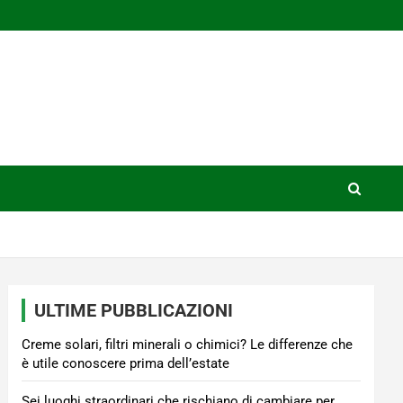
ULTIME PUBBLICAZIONI
Creme solari, filtri minerali o chimici? Le differenze che
è utile conoscere prima dell’estate
Sei luoghi straordinari che rischiano di cambiare per