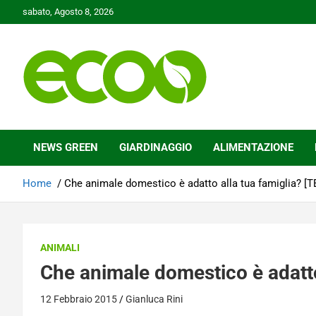
Skip
sabato, Agosto 8, 2026
to
content
Tutelare il nostro Pianeta è la nostra priorità
Ecoo.it
NEWS GREEN
GIARDINAGGIO
ALIMENTAZIONE
Home
Che animale domestico è adatto alla tua famiglia? [T
ANIMALI
Che animale domestico è adatto
12 Febbraio 2015
Gianluca Rini