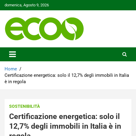
Skip
domenica, Agosto 9, 2026
to
content
Tutelare il nostro Pianeta è la nostra priorità
Ecoo.it
Home
Certificazione energetica: solo il 12,7% degli immobili in Italia
è in regola
SOSTENIBILITÀ
Certificazione energetica: solo il
12,7% degli immobili in Italia è in
regola