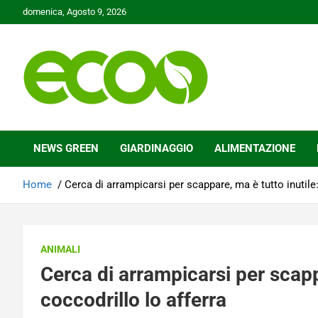
Skip
domenica, Agosto 9, 2026
to
content
Tutelare il nostro Pianeta è la nostra priorità
Ecoo.it
NEWS GREEN
GIARDINAGGIO
ALIMENTAZIONE
Home
Cerca di arrampicarsi per scappare, ma è tutto inutile: 
ANIMALI
Cerca di arrampicarsi per scappa
coccodrillo lo afferra