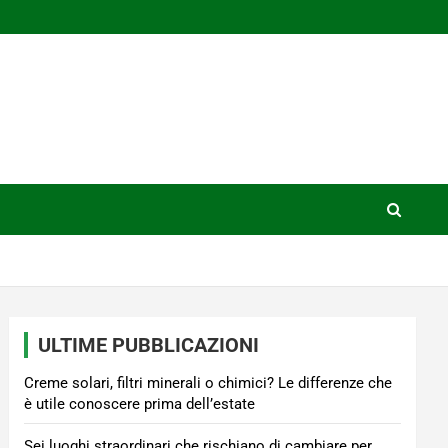
ULTIME PUBBLICAZIONI
Creme solari, filtri minerali o chimici? Le differenze che
è utile conoscere prima dell’estate
Sei luoghi straordinari che rischiano di cambiare per