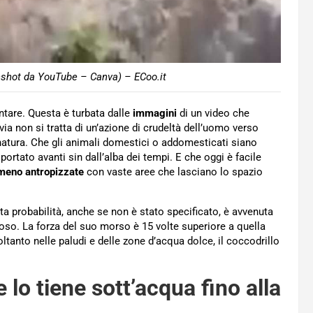
nshot da YouTube – Canva) – ECoo.it
ntare. Questa è turbata dalle
immagini
di un video che
avia non si tratta di un’azione di crudeltà dell’uomo verso
natura. Che gli animali domestici o addomesticati siano
rtato avanti sin dall’alba dei tempi. E che oggi è facile
 meno antropizzate
con vaste aree che lasciano lo spazio
a probabilità, anche se non è stato specificato, è avvenuta
oloso. La forza del suo morso è 15 volte superiore a quella
oltanto nelle paludi e delle zone d’acqua dolce, il coccodrillo
e lo tiene sott’acqua fino alla