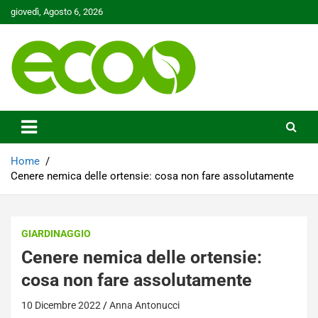
Skip
giovedì, Agosto 6, 2026
to
content
Tutelare il nostro Pianeta è la nostra priorità
Ecoo.it
Home
Cenere nemica delle ortensie: cosa non fare assolutamente
GIARDINAGGIO
Cenere nemica delle ortensie:
cosa non fare assolutamente
10 Dicembre 2022
Anna Antonucci