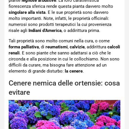
piante
legnose
arbustive
. La loro caratteristica
fiorescenza sferica rende questa pianta davvero molto
singolare alla vista
. E le sue proprietà sono davvero
molto importanti. Note, infatti, le proprietà officinali:
numerosi sono prodotti terapeutici la cui provenienza
risale agli
Indiani d’America
, o addirittura prima.
Tali proprietà sono molto comuni nella cura, o come
forma palliativa
, di
reumatismi
,
calvizie
, addirittura
calcoli
renali
. E sono piante che sanno adattarsi a ciò che le
circonda e alla posizione in cui le collochiamo. Non sono
difficili da curare, ma bisogna fare attenzione ad un
elemento di grande disturbo:
la cenere
.
Cenere nemica delle ortensie: cosa
evitare