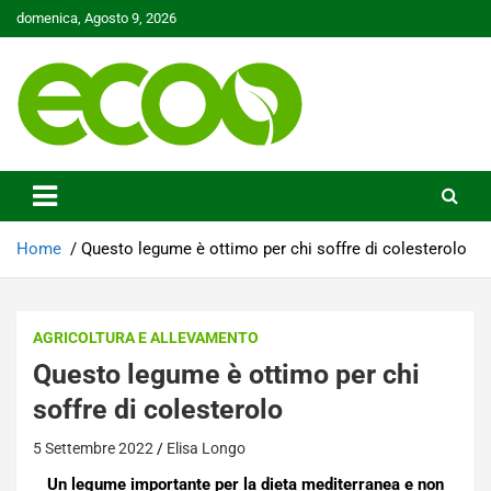
Skip
domenica, Agosto 9, 2026
to
content
Tutelare il nostro Pianeta è la nostra priorità
Ecoo.it
Home
Questo legume è ottimo per chi soffre di colesterolo
AGRICOLTURA E ALLEVAMENTO
Questo legume è ottimo per chi
soffre di colesterolo
5 Settembre 2022
Elisa Longo
Un legume importante per la dieta mediterranea e non