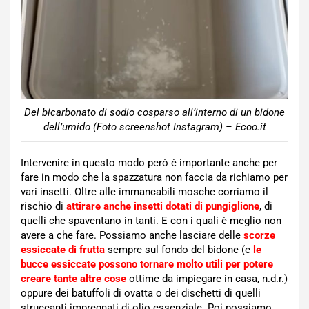
Del bicarbonato di sodio cosparso all’interno di un bidone
dell’umido (Foto screenshot Instagram) – Ecoo.it
Intervenire in questo modo però è importante anche per
fare in modo che la spazzatura non faccia da richiamo per
vari insetti. Oltre alle immancabili mosche corriamo il
rischio di
attirare anche insetti dotati di pungiglione
, di
quelli che spaventano in tanti. E con i quali è meglio non
avere a che fare. Possiamo anche lasciare delle
scorze
essiccate di frutta
sempre sul fondo del bidone (e
le
bucce essiccate possono tornare molto utili per potere
creare tante altre cose
ottime da impiegare in casa, n.d.r.)
oppure dei batuffoli di ovatta o dei dischetti di quelli
struccanti impregnati di olio essenziale. Poi possiamo