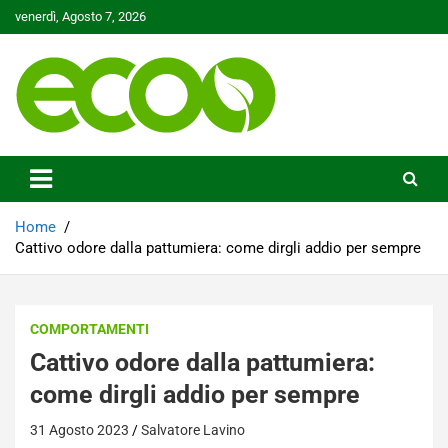
Skip
venerdì, Agosto 7, 2026
to
content
Tutelare il nostro Pianeta è la nostra priorità
Ecoo.it
Home
Cattivo odore dalla pattumiera: come dirgli addio per sempre
COMPORTAMENTI
Cattivo odore dalla pattumiera:
come dirgli addio per sempre
31 Agosto 2023
Salvatore Lavino